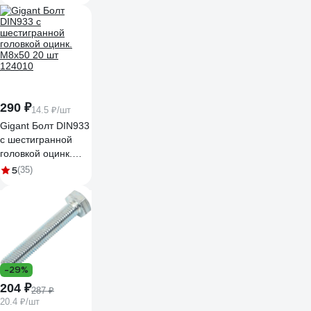
124018
290 ₽
14.5 ₽/шт
Gigant Болт DIN933
с шестигранной
головкой оцинк.
М8x50 20 шт
5
(35)
124010
-29%
204 ₽
287 ₽
20.4 ₽/шт