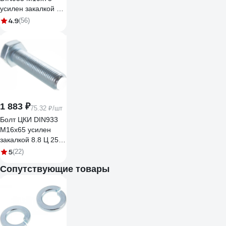
усилен закалкой 8.8
Ц 50 шт. 46871
4.9
(56)
1 883 ₽
75.32 ₽/шт
Болт ЦКИ DIN933
М16х65 усилен
закалкой 8.8 Ц 25
шт. 46878
5
(22)
Сопутствующие товары