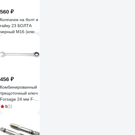
560 ₽
Колпачок на болт и
гайку 23 БОЛТА
черный M16 (ключ
24 мм), 10 шт. 29-
0090ф10
456 ₽
Комбинированный
трещоточный ключ
Forsage 24 мм F-
75724(9895)
5
(1)