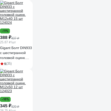
-11%
388 ₽
437 ₽
25.87 ₽/шт
Gigant Болт DIN933
с шестигранной
головкой оцинк.
М12x40 15 шт
5
(35)
124024
-18%
345 ₽
420 ₽
28.75 ₽/шт