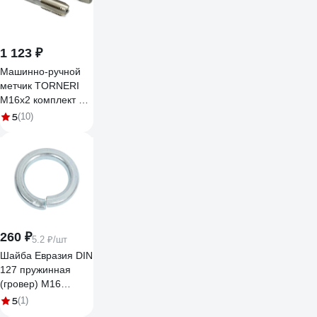
1 123 ₽
Машинно-ручной
метчик TORNERI
М16х2 комплект из
2-х штук Р6М5
5
(10)
011850
260 ₽
5.2 ₽/шт
Шайба Евразия DIN
127 пружинная
(гровер) М16
гальван. цинк (50
5
(1)
шт) 4687206327016