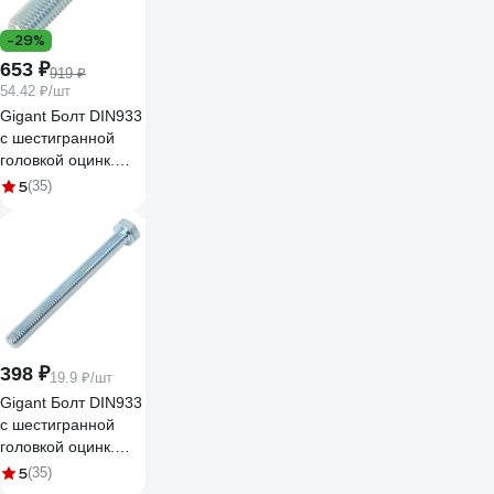
-29%
653 ₽
919 ₽
54.42 ₽/шт
Gigant Болт DIN933
с шестигранной
головкой оцинк.
М16x70 12 шт
5
(35)
124026
398 ₽
19.9 ₽/шт
Gigant Болт DIN933
с шестигранной
головкой оцинк.
М8x80 20 шт
5
(35)
124007