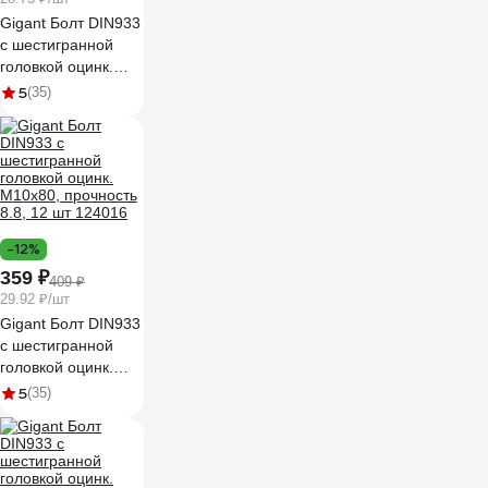
Gigant Болт DIN933
с шестигранной
головкой оцинк.
М12x50 12 шт
5
(35)
124023
-12%
359 ₽
409 ₽
29.92 ₽/шт
Gigant Болт DIN933
с шестигранной
головкой оцинк.
М10x80, прочность
5
(35)
8.8, 12 шт 124016