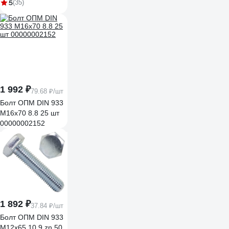
М10x40 15 шт
5
(35)
124019
1 992 ₽
79.68 ₽/шт
Болт ОПМ DIN 933
М16x70 8.8 25 шт
00000002152
1 892 ₽
37.84 ₽/шт
Болт ОПМ DIN 933
М12x65 10.9 zn 50