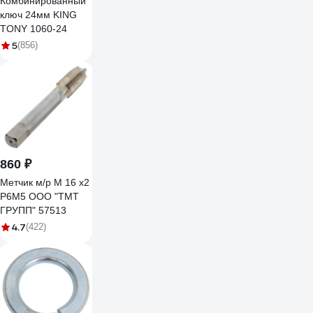
Комбинированный
ключ 24мм KING
TONY 1060-24
5
(856)
860 ₽
Метчик м/р М 16 х2
Р6М5 ООО "ТМТ
ГРУПП" 57513
4.7
(422)