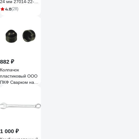
24 мм 27014-22-
24_z01
4.8
(28)
882 ₽
Колпачок
пластиковый ООО
ПКФ Сварком на
болт/гайку м16
(уп/40шт.)
k00017572
1 000 ₽