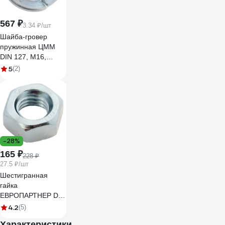
567 ₽
3.34 ₽/шт
Шайба-гровер
пружинная ЦММ
DIN 127, М16,
оцинкованная
5
(2)
сталь, 1 кг/~170 шт
0Т-00004862
-28%
165 ₽
228 ₽
27.5 ₽/шт
Шестигранная
гайка
ЕВРОПАРТНЕР DIN
934 Zn М16 6шт 2
4.2
(5)
0579 1
Характеристики