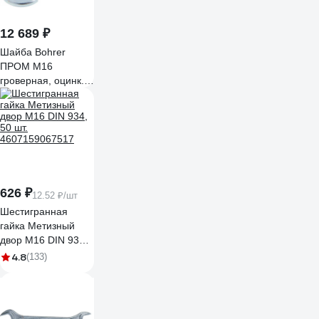
12 689 ₽
Шайба Bohrer
ПРОМ М16
гроверная, оцинк.,
DIN 127, 25 кг
DIN127-16
626 ₽
12.52 ₽/шт
Шестигранная
гайка Метизный
двор M16 DIN 934,
50 шт.
4.8
(133)
4607159067517