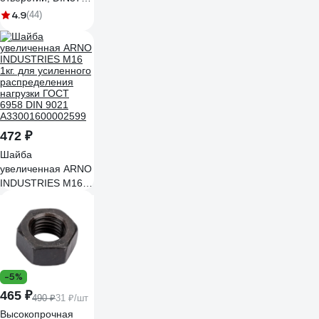
с покрытием TiN
4.9
(44)
TSF1.M16х2,0.6H.DIN376.TiN.M35
472 ₽
Шайба
увеличенная ARNO
INDUSTRIES М16
1кг. для усиленного
распределения
нагрузки ГОСТ
6958 DIN 9021
A33001600002599
-5%
465 ₽
490 ₽
31 ₽/шт
Высокопрочная