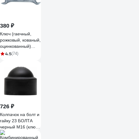
380 ₽
Ключ (гаечный,
рожковый, кованый,
оцинкованный)
22х24мм Biber
4.5
(74)
90612 тов-093054
726 ₽
Колпачок на болт и
гайку 23 БОЛТА
черный M16 (ключ
24 мм), 20 шт. 29-