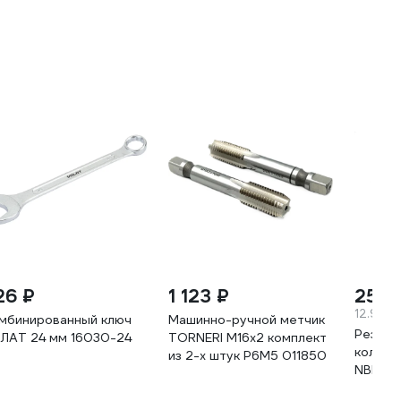
26 ₽
1 123 ₽
259 
12.95 ₽
мбинированный ключ
Машинно-ручной метчик
Резино
ЛАТ 24 мм 16030-24
TORNERI М16х2 комплект
кольцо
из 2-х штук Р6М5 011850
NBR M16
20 шт.