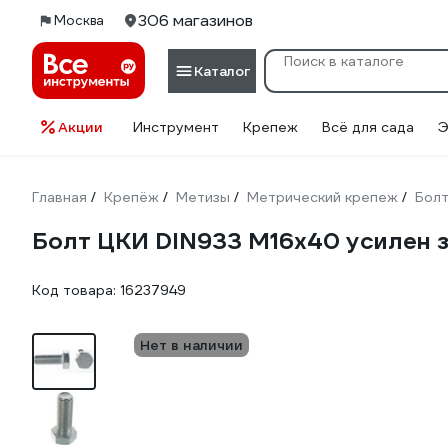
306 магазинов
Москва
Каталог
Акции
Инструмент
Крепеж
Всё для сада
Э
Главная
Крепёж
Метизы
Метрический крепеж
Бол
/
/
/
/
Болт ЦКИ DIN933 М16х40 усилен за
Код товара:
16237949
Нет в наличии