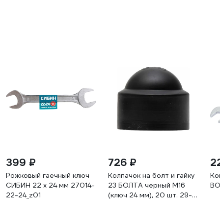
399 ₽
726 ₽
2
Рожковый гаечный ключ
Колпачок на болт и гайку
Ко
СИБИН 22 x 24 мм 27014-
23 БОЛТА черный M16
ВО
22-24_z01
(ключ 24 мм), 20 шт. 29-
0090ф20