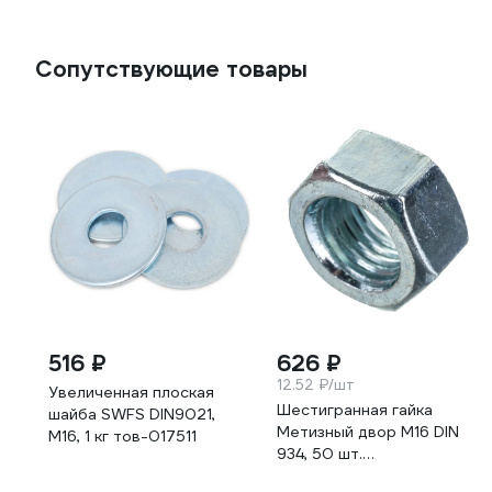
Сопутствующие товары
516 ₽
626 ₽
12.52 ₽/шт
Увеличенная плоская
Шестигранная гайка
шайба SWFS DIN9021,
Метизный двор M16 DIN
М16, 1 кг тов-017511
934, 50 шт.
4607159067517