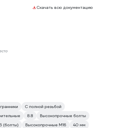
Скачать всю документацию
есто
гранники
С полной резьбой
оительные
8.8
Высокопрочные болты
6 (болты)
Высокопрочные М16
40 мм