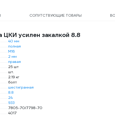
Ы
СОПУТСТВУЮЩИЕ ТОВАРЫ
В
а ЦКИ усилен закалкой 8.8
40 мм
полная
М16
2 мм
правая
25 шт
шт.
2.19 кг
болт
шестигранная
8.8
24
933
7805-70/7798-70
4017