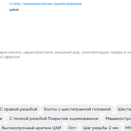
сталь гальванически оцинкованная
цинк
лера менять характеристики, внешний вид, комплектацию товара и м
ой офертой
С правой резьбой
Болты с шестигранной головкой
Шести
е
С полной резьбой Покрытие оцинкованное
Машиностр
Высокопрочный крепеж ЦКИ
Опт
Шаг резьбы 2 мм
М1