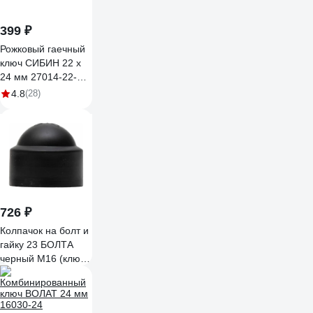
399 ₽
Рожковый гаечный
ключ СИБИН 22 x
24 мм 27014-22-
24_z01
4.8
(28)
726 ₽
Колпачок на болт и
гайку 23 БОЛТА
черный M16 (ключ
24 мм), 20 шт. 29-
0090ф20