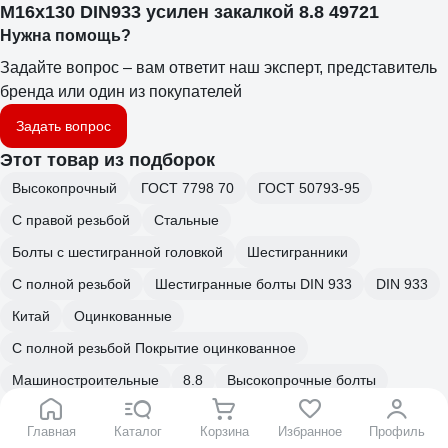
М16х130 DIN933 усилен закалкой 8.8 49721
Нужна помощь?
Задайте вопрос – вам ответит наш эксперт, представитель
бренда или один из покупателей
Задать вопрос
Этот товар из подборок
Высокопрочный
ГОСТ 7798 70
ГОСТ 50793-95
С правой резьбой
Стальные
Болты с шестигранной головкой
Шестигранники
С полной резьбой
Шестигранные болты DIN 933
DIN 933
Китай
Оцинкованные
С полной резьбой Покрытие оцинкованное
Машиностроительные
8.8
Высокопрочные болты
DIN 933 М10
Шпилька резьбовая ЦКИ
Длинные
Главная
Каталог
Корзина
Избранное
Профиль
М16 (метрический крепеж)
Высокопрочный крепеж ЦКИ