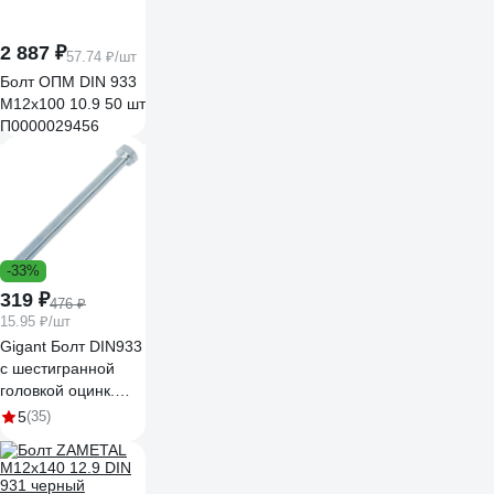
2 887 ₽
57.74 ₽/шт
Болт ОПМ DIN 933
М12x100 10.9 50 шт
П0000029456
-33%
319 ₽
476 ₽
15.95 ₽/шт
Gigant Болт DIN933
с шестигранной
головкой оцинк.
М8x100 20 шт
5
(35)
124006