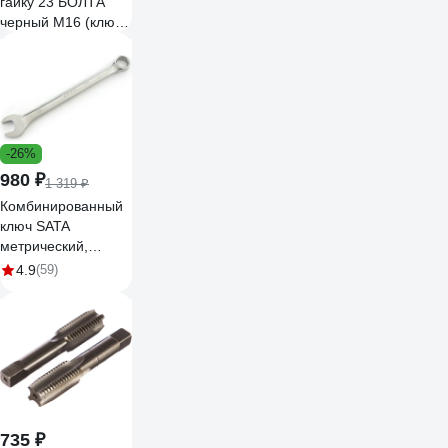
гайку 23 БОЛТА
черный M16 (ключ
24 мм), 10 шт. 29-
0090ф10
-26%
980 ₽
1 319 ₽
Комбинированный
ключ SATA
метрический,
смещ. 15, 24 мм,
4.9
(59)
314.7х34.1/50.1 мм
40219
735 ₽