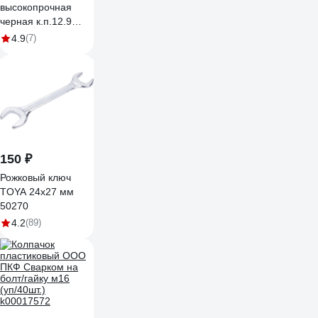
высокопрочная
черная к.п.12.9
ГОСТ 5927,50 шт.
4.9
(7)
г129м165927ф50
150 ₽
Рожковый ключ
TOYA 24х27 мм
50270
4.2
(89)