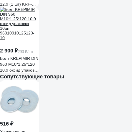
12.9 (1 шт) KRP-
2698
2 900 ₽
290 ₽/шт
Болт KREPIMIR DIN
960 М10*1.25*120
10.9 оксид упаковка
10шт
Сопутствующие товары
96010910125120-
10
516 ₽
Увеличенная