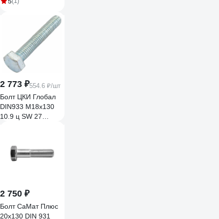
5
(1)
2 773 ₽
554.6 ₽/шт
Болт ЦКИ Глобал
DIN933 М18х130
10.9 ц SW 27
аналог ГОСТ 7798-
70 5 шт 99187045
2 750 ₽
Болт СаМат Плюс
20х130 DIN 931