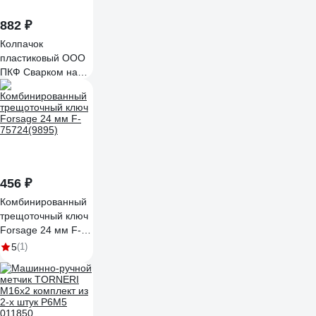
882 ₽
Колпачок
пластиковый ООО
ПКФ Сварком на
болт/гайку м16
(уп/40шт.)
k00017572
456 ₽
Комбинированный
трещоточный ключ
Forsage 24 мм F-
75724(9895)
5
(1)