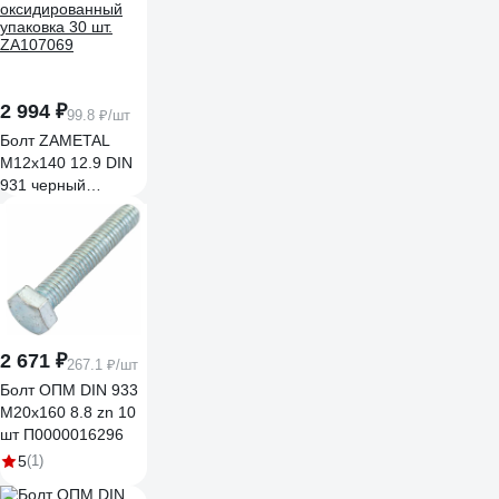
2 994 ₽
99.8 ₽/шт
Болт ZAMETAL
М12x140 12.9 DIN
931 черный
оксидированный
упаковка 30 шт.
ZA107069
2 671 ₽
267.1 ₽/шт
Болт ОПМ DIN 933
М20x160 8.8 zn 10
шт П0000016296
5
(1)