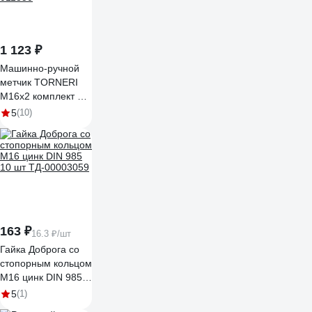
1 123 ₽
Машинно-ручной
метчик TORNERI
М16х2 комплект из
2-х штук Р6М5
5
(10)
011850
163 ₽
16.3 ₽/шт
Гайка Доброга со
стопорным кольцом
М16 цинк DIN 985
10 шт ТД-00003059
5
(1)