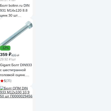
Болт boltnn.ru DIN
931 М14х120 8.8
цинк 30 шт
4687207352079
-12%
359 ₽
409 ₽
29.92 ₽/шт
Gigant Болт DIN933
с шестигранной
головкой оцинк.
М10x80, прочность
5
(35)
8.8, 12 шт 124016