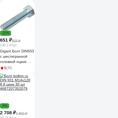
-22%
651 ₽
833 ₽
130.2 ₽/шт
Gigant Болт DIN933
с шестигранной
головкой оцинк.
М20x80 5 шт
5
(35)
124028
-5%
2 708 ₽
2 850 ₽
90.27 ₽/шт