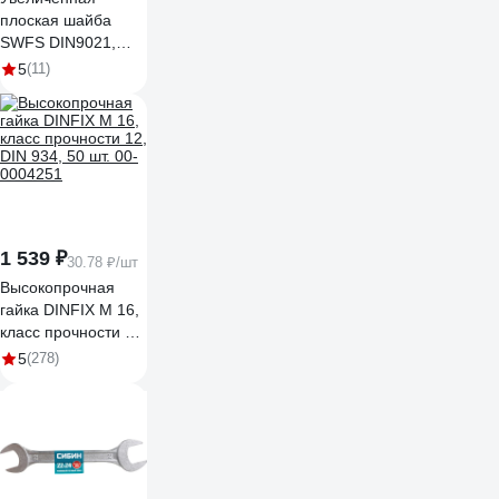
плоская шайба
SWFS DIN9021,
М16, 1 кг
5
(11)
тов-017511
1 539 ₽
30.78 ₽/шт
Высокопрочная
гайка DINFIX M 16,
класс прочности 12,
DIN 934, 50 шт. 00-
5
(278)
0004251