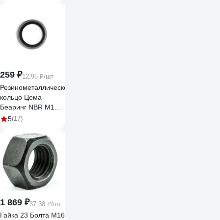
259 ₽
12.95 ₽/шт
Резинометаллическое
кольцо Цема-
Беаринг NBR M16
16,7х24х1,5 мм, 20
5
(17)
шт. USIT22920
1 869 ₽
37.38 ₽/шт
Гайка 23 Болта М16