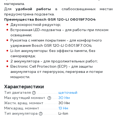
материала.
Для
удобной работы
в слабоосвещенных местах
предусмотрена подсветка.
Преимущества Bosch GSR 120-LI 06019F7004
Двухскоростной редуктор;
Встроенная LED-подсветка - для работы при плохом
освещении;
Рукоятка с мягким покрытием - для комфортного
удержания Bosch GSR 120-LI 0.601.9F7.004;
Li-lon аккумуляторы: без эффекта памяти, без
саморазряда;
2 аккумулятора - для продолжительных работ;
Electronic Cell Protection (ECP) - для защиты
аккумулятора от перегрузок, перегрева и потери
мощности.
Характеристики
Тип двигателя
щеточный
Max крутящий момент
30 Нм
Жестк. вращ. момент
30 Нм
Мягк.вращ. момент
13 Нм
Тип аккумулятора
Li-Ion