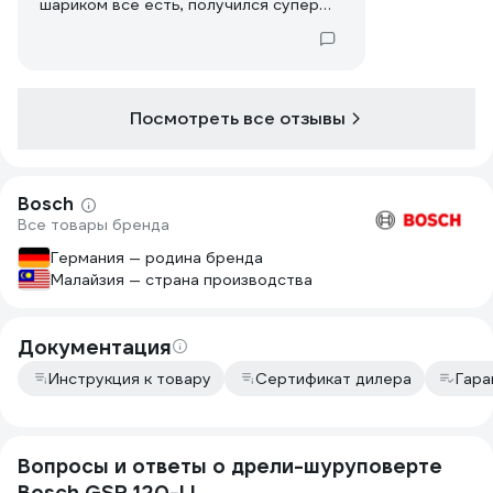
шариком все есть, получился супер
набор за вменяемые деньги, покупкой
доволен.
P.S. Стормозил и не купил сумку для
инструментов, чтобы хранить все
вместе и легко транспортитьвать,
Посмотреть все отзывы
заказал тоже бошевскую, посмотрю
как приедет.
Bosch
Все товары бренда
Германия — родина бренда
Малайзия — страна производства
Документация
Инструкция к товару
Сертификат дилера
Гара
Вопросы и ответы о дрели-шуруповерте
Bosch GSR 120-LI