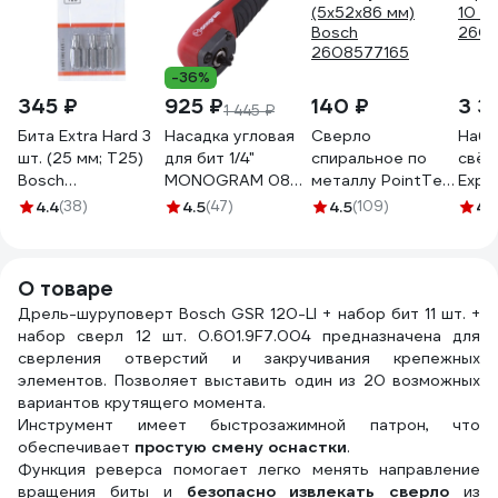
-36%
345 ₽
925 ₽
140 ₽
3 3
1 445 ₽
Бита Extra Hard 3
Насадка угловая
Сверло
Набо
шт. (25 мм; Т25)
для бит 1/4"
спиральное по
свёр
Bosch
MONOGRAM 087-
металлу PointTeQ
Expe
2607001615
430
(5х52х86 мм)
10 м
4.4
(38)
4.5
(47)
4.5
(109)
4.1
Bosch
2608
2608577165
О товаре
Дрель-шуруповерт Bosch GSR 120-LI + набор бит 11 шт. +
набор сверл 12 шт. 0.601.9F7.004 предназначена для
сверления отверстий и закручивания крепежных
элементов. Позволяет выставить один из 20 возможных
вариантов крутящего момента.
Инструмент имеет быстрозажимной патрон, что
обеспечивает
простую смену оснастки
.
Функция реверса помогает легко менять направление
вращения биты и
безопасно извлекать сверло
из