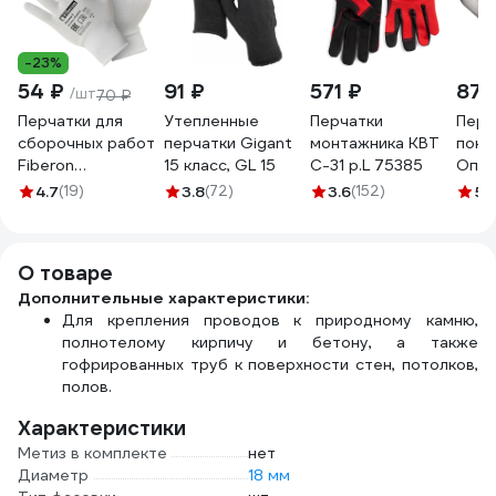
-23%
54 ₽
91 ₽
571 ₽
876
/шт
70 ₽
Перчатки для
Утепленные
Перчатки
Перч
сборочных работ
перчатки Gigant
монтажника КВТ
покр
Fiberon
15 класс, GL 15
С-31 р.L 75385
Оптим
полиэстер, 9/L,
10 кл
4.7
(19)
3.8
(72)
3.6
(152)
5
(
белые, 123108
1144
О товаре
Дополнительные характеристики:
Для крепления проводов к природному камню,
полнотелому кирпичу и бетону, а также
гофрированных труб к поверхности стен, потолков,
полов.
Характеристики
Метиз в комплекте
нет
Диаметр
18 мм