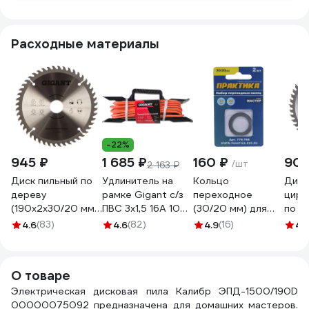
Расходные материалы
-22%
945 ₽
1 685 ₽
160 ₽
900
/шт
2 163 ₽
Диск пильный по
Удлинитель на
Кольцо
Диск
дереву
рамке Gigant с/з
переходное
цирк
(190х2х30/20 мм;
ПВС 3х1,5 16A 10м
(30/20 мм) для
по л
48Z) Gigant G-
IP 44 INDUSTRY EG
дисков ПРАКТИКА
(190
4.6
(83)
4.6
(82)
4.9
(16)
4.
11095
PE-009
776-768
зубье
30/2
MOS
О товаре
Электрическая дисковая пила Калибр ЭПД-1500/190D
00000075092 предназначена для домашних мастеров.