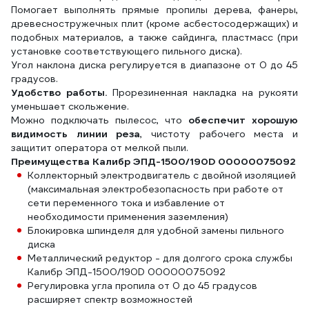
Помогает выполнять прямые пропилы дерева, фанеры,
древесностружечных плит (кроме асбестосодержащих) и
подобных материалов, а также сайдинга, пластмасс (при
установке соответствующего пильного диска).
Угол наклона диска регулируется в диапазоне от 0 до 45
градусов.
Удобство работы.
Прорезиненная накладка на рукояти
уменьшает скольжение.
Можно подключать пылесос, что
обеспечит хорошую
видимость линии реза
, чистоту рабочего места и
защитит оператора от мелкой пыли.
Преимущества Калибр ЭПД-1500/190D 00000075092
Коллекторный электродвигатель с двойной изоляцией
(максимальная электробезопасность при работе от
сети переменного тока и избавление от
необходимости применения заземления)
Блокировка шпинделя для удобной замены пильного
диска
Металлический редуктор - для долгого срока службы
Калибр ЭПД-1500/190D 00000075092
Регулировка угла пропила от 0 до 45 градусов
расширяет спектр возможностей