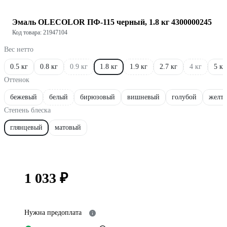
Эмаль OLECOLOR ПФ-115 черный, 1.8 кг 4300000245
Код товара: 21947104
Вес нетто
0.5 кг
0.8 кг
0.9 кг
1.8 кг
1.9 кг
2.7 кг
4 кг
5 кг
Оттенок
бежевый
белый
бирюзовый
вишневый
голубой
желт
Степень блеска
глянцевый
матовый
1 033 ₽
Нужна предоплата