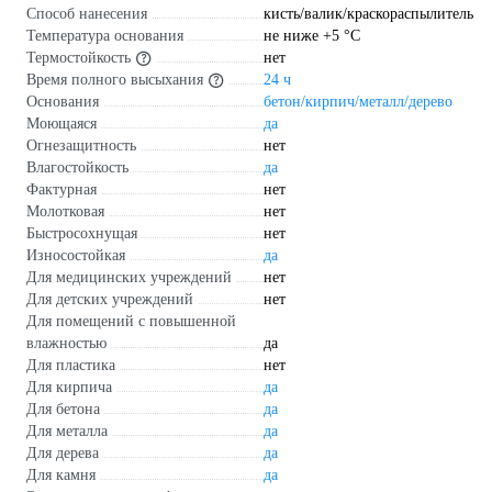
Способ нанесения
кисть/валик/краскораспылитель
Температура основания
не ниже +5 °С
Термостойкость
нет
Время полного высыхания
24 ч
Основания
бетон/кирпич/металл/дерево
Моющаяся
да
Огнезащитность
нет
Влагостойкость
да
Фактурная
нет
Молотковая
нет
Быстросохнущая
нет
Износостойкая
да
Для медицинских учреждений
нет
Для детских учреждений
нет
Для помещений с повышенной
влажностью
да
Для пластика
нет
Для кирпича
да
Для бетона
да
Для металла
да
Для дерева
да
Для камня
да