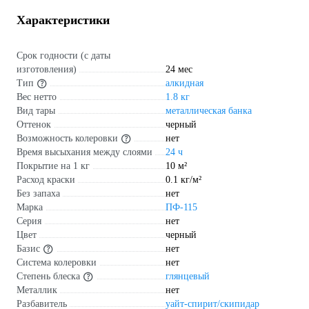
Характеристики
Срок годности (с даты
изготовления)
24 мес
Тип
алкидная
Вес нетто
1.8 кг
Вид тары
металлическая банка
Оттенок
черный
Возможность колеровки
нет
Время высыхания между слоями
24 ч
Покрытие на 1 кг
10 м²
Расход краски
0.1 кг/м²
Без запаха
нет
Марка
ПФ-115
Серия
нет
Цвет
черный
Базис
нет
Система колеровки
нет
Степень блеска
глянцевый
Металлик
нет
Разбавитель
уайт-спирит/скипидар