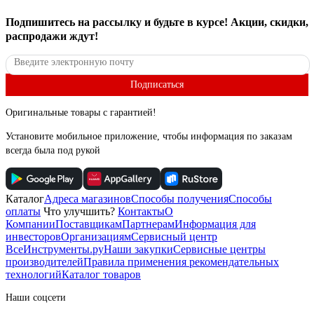
Подпишитесь
на рассылку
и будьте в курсе! Акции, скидки,
распродажи ждут!
Подписаться
Оригинальные товары с гарантией!
Установите мобильное приложение, чтобы информация по заказам
всегда была под рукой
Каталог
Адреса магазинов
Способы получения
Способы
оплаты
Что улучшить?
Контакты
О
Компании
Поставщикам
Партнерам
Информация для
инвесторов
Организациям
Сервисный центр
ВсеИнструменты.ру
Наши закупки
Сервисные центры
производителей
Правила применения рекомендательных
технологий
Каталог товаров
Наши соцсети