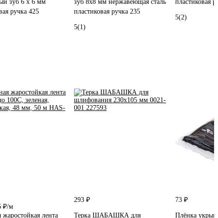
ый зуб 6 х 6 мм
зуб 8x8 мм нержавеющая сталь
пластиковая р
вая ручка 425
пластиковая ручка 235
5
(2)
5
(1)
293 ₽
73 ₽
6 ₽/м
 жаростойкая лента
Терка ШАБАШКА для
Плёнка укрывн