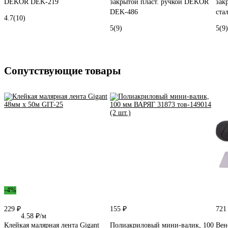
DEKOR DEK-219
закрытой пласт. ручкой DEKOR
зак
DEK-486
ста
4.7
(10)
5
(9)
5
(9)
Сопутствующие товары
-4%
229 ₽
155 ₽
721
4.58 ₽/м
Клейкая малярная лента Gigant
Полиакриловый мини-валик, 100
Вен