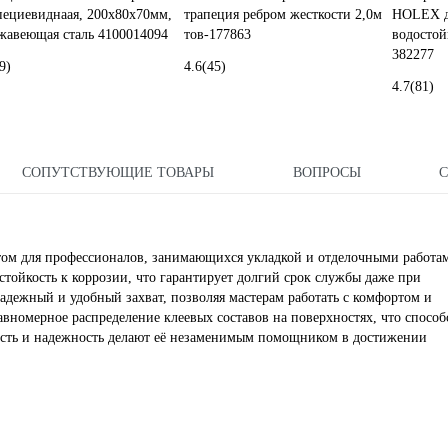
пециевиднаая, 200x80x70мм,
трапеция ребром жесткости 2,0м
HOLEX до
жавеющая сталь 4100014094
тов-177863
водостой
382277
9)
4.6
(45)
4.7
(81)
СОПУТСТВУЮЩИЕ ТОВАРЫ
ВОПРОСЫ
нтом для профессионалов, занимающихся укладкой и отделочными работа
 стойкость к коррозии, что гарантирует долгий срок службы даже при
адежный и удобный захват, позволяя мастерам работать с комфортом и
авномерное распределение клеевых составов на поверхностях, что способ
ость и надежность делают её незаменимым помощником в достижении