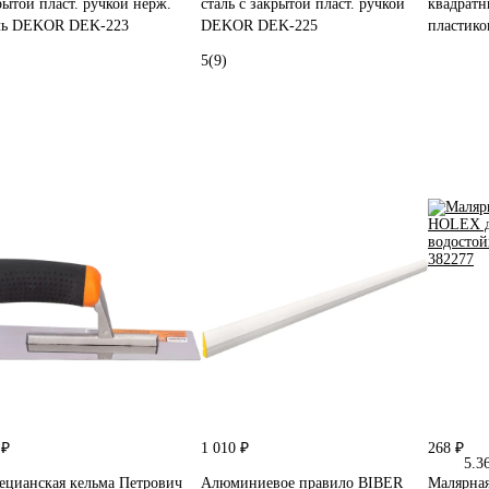
рытой пласт. ручкой нерж.
сталь с закрытой пласт. ручкой
квадратн
ль DEKOR DEK-223
DEKOR DEK-225
пластико
5
(9)
 ₽
1 010 ₽
268 ₽
5.3
ецианская кельма Петрович
Алюминиевое правило BIBER
Малярная