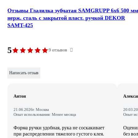
Отзывы Гладилка зубчатая SAMGRUPP 6х6 500 мм
нерж. сталь c закрытой пласт. ручкой DEKOR
SAMT-425
5
9 отзывов
Написать отзыв
Антон
Алекса
21.06.2026
г. Москва
20.03.2
Опыт использования: Менее месяца
Опыт ис
Форма ручки удобная, рука не соскакивает
Оценив
при распределении тяжелого густого клея.
без во