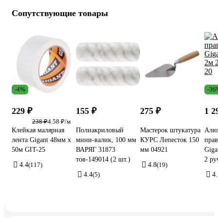
Сопутствующие товары
-4%
-36
229 ₽
155 ₽
275 ₽
1 2
238 ₽
4.58 ₽/м
Клейкая малярная
Полиакриловый
Мастерок штукатура
Алю
лента Gigant 48мм x
мини-валик, 100 мм
КУРС Лепесток 150
прав
50м GIT-25
ВАРЯГ 31873
мм 04921
Giga
тов-149014 (2 шт.)
2 р
4.4
(117)
4.8
(19)
4.4
(5)
4.