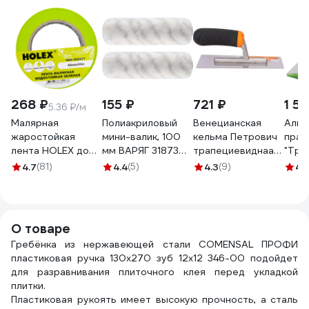
268 ₽
155 ₽
721 ₽
1 57
5.36 ₽/м
Малярная
Полиакриловый
Венецианская
Алюм
жаростойкая
мини-валик, 100
кельма Петрович
прав
лента HOLEX до
мм ВАРЯГ 31873
трапециевиднаая,
"Трап
100С, зеленая,
тов-149014 (2 шт.)
200x80x70мм,
ребр
4.7
(81)
4.4
(5)
4.3
(9)
4.
водостойкая, 48
нержавеющая
L-3,0
мм, 50 м HAS-
сталь 4100014094
382277
О товаре
Гребёнка из нержавеющей стали COMENSAL ПРОФИ
пластиковая ручка 130х270 зуб 12х12 346-00 подойдет
для разравнивания плиточного клея перед укладкой
плитки.
Пластиковая рукоять имеет высокую прочность, а сталь