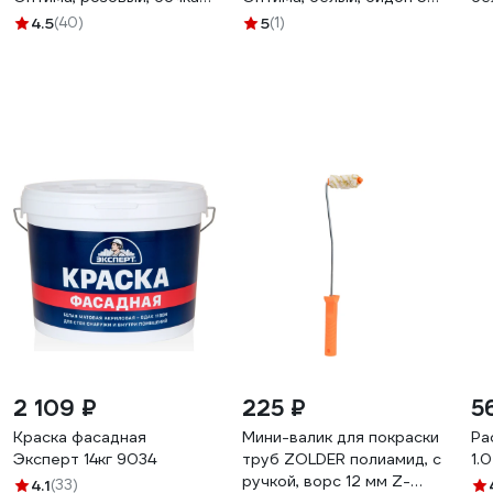
125 кг 4665296514462
кг 4665296514394
46
4.5
(40)
5
(1)
2 109 ₽
225 ₽
5
Краска фасадная
Мини-валик для покраски
Ра
Эксперт 14кг 9034
труб ZOLDER полиамид, с
1.
ручкой, ворс 12 мм Z-
4.1
(33)