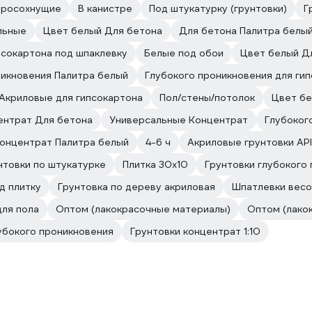
тросохнущие
В канистре
Под штукатурку (грунтовки)
Г
льные
Цвет белый Для бетона
Для бетона Палитра белы
псокартона под шпаклевку
Белые под обои
Цвет белый Д
никновения Палитра белый
Глубокого проникновения для ги
Акриловые для гипсокартона
Пол/стены/потолок
Цвет б
ентрат Для бетона
Универсальные Концентрат
Глубоког
онцентрат Палитра белый
4-6 ч
Акриловые грунтовки AP
нтовки по штукатурке
Плитка 30х10
Грунтовки глубокого
д плитку
Грунтовка по дереву акриловая
Шпатлевки весо
для пола
Оптом (лакокрасочные материалы)
Оптом (лако
убокого проникновения
Грунтовки концентрат 1:10