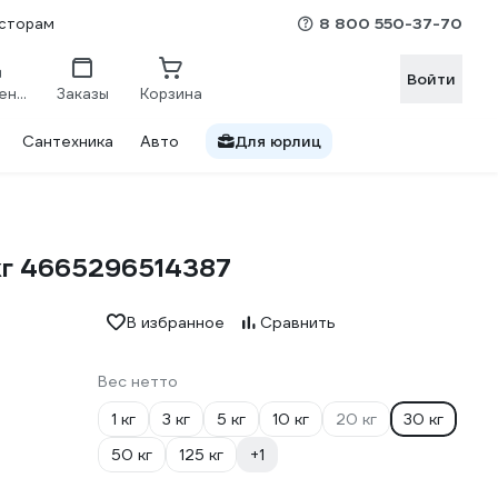
8 800 550-37-70
сторам
Войти
Сравнение
Заказы
Корзина
Сантехника
Авто
Для юрлиц
 кг 4665296514387
В избранное
Сравнить
Вес нетто
1 кг
3 кг
5 кг
10 кг
20 кг
30 кг
50 кг
125 кг
+1