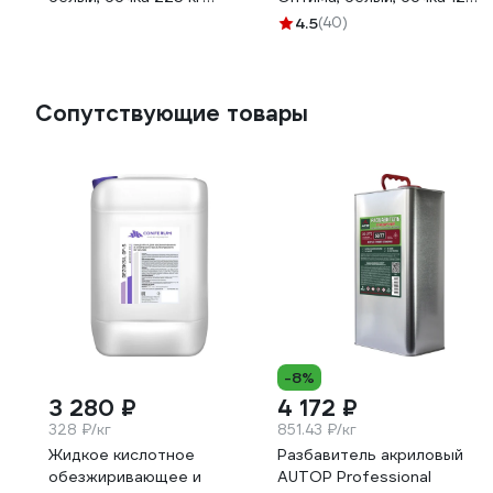
4665296514066
кг 4665296514448
4.5
(40)
Сопутствующие товары
-8%
3 280 ₽
4 172 ₽
328 ₽/кг
851.43 ₽/кг
Жидкое кислотное
Разбавитель акриловый
обезжиривающее и
AUTOP Professional