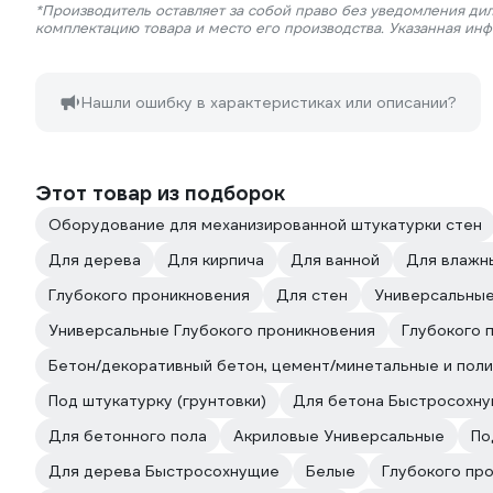
*Производитель оставляет за собой право без уведомления дил
комплектацию товара и место его производства. Указанная ин
Нашли ошибку в характеристиках или описании?
Этот товар из подборок
Оборудование для механизированной штукатурки стен
Для дерева
Для кирпича
Для ванной
Для влажн
Глубокого проникновения
Для стен
Универсальны
Универсальные Глубокого проникновения
Глубокого 
Бетон/декоративный бетон, цемент/минетальные и пол
Под штукатурку (грунтовки)
Для бетона Быстросохн
Для бетонного пола
Акриловые Универсальные
По
Для дерева Быстросохнущие
Белые
Глубокого пр