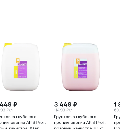
 448 ₽
3 448 ₽
1 80
.93 ₽/л
114.93 ₽/л
60.13 ₽
унтовка глубокого
Грунтовка глубокого
Грунто
оникновения APIS Prof,
проникновения APIS Prof,
проник
лый, канистра 30 кг
розовый, канистра 30 кг
Оптима