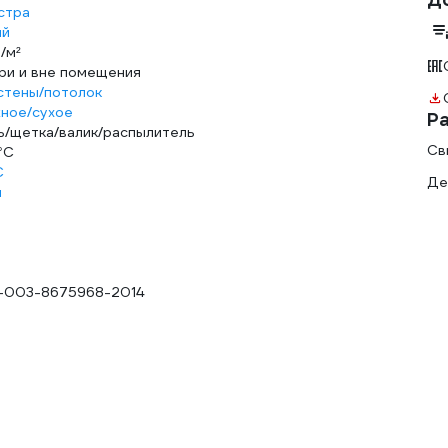
стра
ый
/м²
ри и вне помещения
стены/потолок
ное/сухое
Р
ь/щетка/валик/распылитель
Св
°С
С
Де
ч
-003-8675968-2014