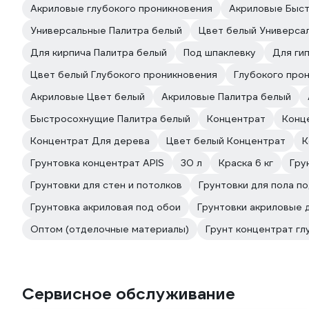
Акриловые глубокого проникновения
Акриловые Быс
Универсальные Палитра белый
Цвет белый Универса
Для кирпича Палитра белый
Под шпаклевку
Для ги
Цвет белый Глубокого проникновения
Глубокого про
Акриловые Цвет белый
Акриловые Палитра белый
Быстросохнущие Палитра белый
Концентрат
Конц
Концентрат Для дерева
Цвет белый Концентрат
К
Грунтовка концентрат APIS
30 л
Краска 6 кг
Гру
Грунтовки для стен и потолков
Грунтовки для пола по
Грунтовка акриловая под обои
Грунтовки акриловые 
Оптом (отделочные материалы)
Грунт концентрат гл
Сервисное обслуживание