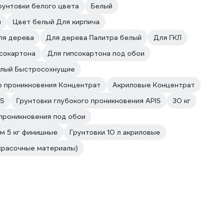
рунтовки белого цвета
Белый
й
Цвет белый Для кирпича
ля дерева
Для дерева Палитра белый
Для ГКЛ
псокартона
Для гипсокартона под обои
елый Быстросохнущие
о проникновения Концентрат
Акриловые Концентрат
IS
Грунтовки глубокого проникновения APIS
30 кг
 проникновения под обои
м 5 кг финишные
Грунтовки 10 л акриловые
красочные материалы)