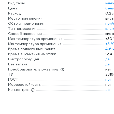
Вид тары
кани
Цвет
бел
Расход
0.2 л
Место применения
внут
Объект применения
пол/
Тип помещения
влаж
Способ нанесения
кист
Max температура применения
+30 
Min температура применения
+5 °
Время полного высыхания
4-6 
Время высыхания на отлип
12 ч
Быстросохнущая
да
Без запаха
да
Преобразователь ржавчины
нет
ТУ
2316
ГОСТ
нет
Морозостойкость
нет
Концентрат
да