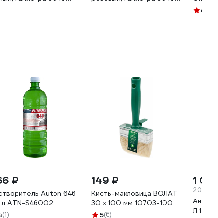
65296514097
4665296514165
30 кг 
4.5
(4
66 ₽
149 ₽
1 02
204 ₽/
створитель Auton 646
Кисть-макловица ВОЛАТ
Антипл
0 л ATN-S46002
30 x 100 мм 10703-100
Л 1 628
4
(1)
5
(6)