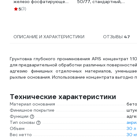
железо фосфатирующее
50/77, стандартный,
средство КОНФЕРУМ
банка 5.0 л ATP-
5
(3)
Дезоксил-оф-с
TRM50/77-5
концентрат 1915/1
ОПИСАНИЕ И ХАРАКТЕРИСТИКИ
ОТЗЫВЫ
47
Грунтовка глубокого проникновения APIS концентрат 1:1
для предварительной обработки различных поверхностей
адгезию финишных отделочных материалов, уменьшае
рыхлые основания. Использование концентрата выгодно п
Технические характеристики
Материал основания
бето
Финишное покрытие
штук
Функции
адге
Тип основы
акри
Объем
30 л
Вес нетто
30 к