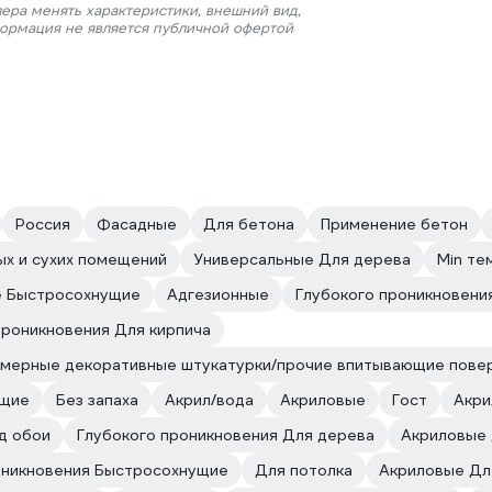
ера менять характеристики, внешний вид,
формация не является публичной офертой
Россия
Фасадные
Для бетона
Применение бетон
ых и сухих помещений
Универсальные Для дерева
Min те
е Быстросохнущие
Адгезионные
Глубокого проникновени
проникновения Для кирпича
имерные декоративные штукатурки/прочие впитывающие пове
ущие
Без запаха
Акрил/вода
Акриловые
Гост
Акри
д обои
Глубокого проникновения Для дерева
Акриловые 
оникновения Быстросохнущие
Для потолка
Акриловые Дл