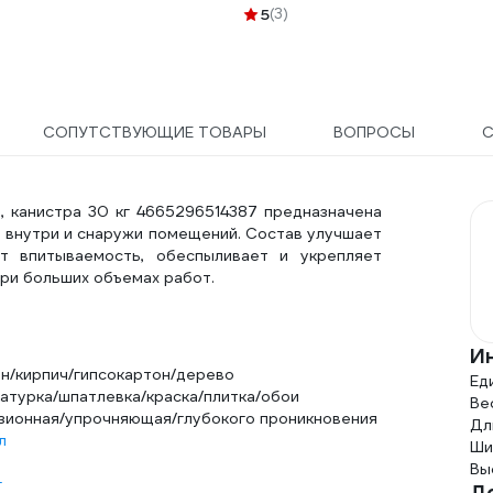
105126 ЭК000135628
5
(3)
СОПУТСТВУЮЩИЕ ТОВАРЫ
ВОПРОСЫ
0, канистра 30 кг 4665296514387 предназначена
 внутри и снаружи помещений. Состав улучшает
т впитываемость, обеспыливает и укрепляет
ри больших объемах работ.
И
н/кирпич/гипсокартон/дерево
Ед
атурка/шпатлевка/краска/плитка/обои
Вес
зионная/упрочняющая/глубокого проникновения
Дл
л
Ши
Вы
г
Д