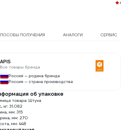
4.9
(1
СПОСОБЫ ПОЛУЧЕНИЯ
АНАЛОГИ
СЕРВИС
APIS
Все товары бренда
Россия — родина бренда
Россия — страна производства
нформация об упаковке
иница товара: Штука
, кг: 31.082
ина, мм: 315
рина, мм: 270
сота, мм: 448
окументация