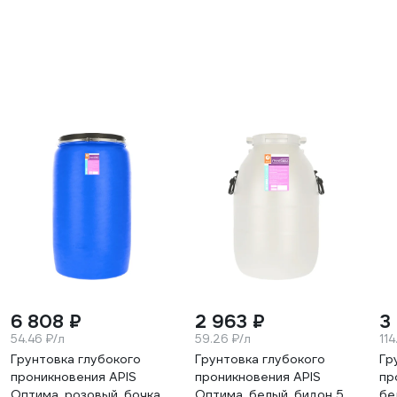
6 808 ₽
2 963 ₽
3
54.46 ₽/л
59.26 ₽/л
114
Грунтовка глубокого
Грунтовка глубокого
Гр
проникновения APIS
проникновения APIS
пр
Оптима, розовый, бочка
Оптима, белый, бидон 50
бе