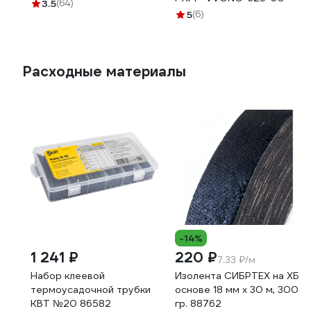
3.5
(64)
5
(6)
Расходные материалы
-14%
1 241 ₽
220 ₽
7.33 ₽/м
Набор клеевой
Изолента СИБРТЕХ на ХБ
термоусадочной трубки
основе 18 мм х 30 м, 300
КВТ №20 86582
гр. 88762