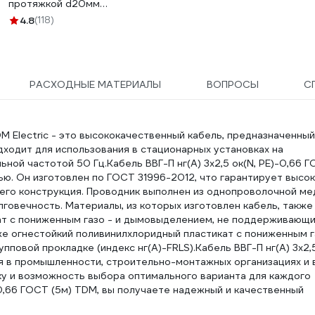
протяжкой d20мм
упаковка 100м
4.8
(118)
91920DIYVI
РАСХОДНЫЕ МАТЕРИАЛЫ
ВОПРОСЫ
С
TDM Electric - это высококачественный кабель, предназначенный
дходит для использования в стационарных установках на
ной частотой 50 Гц.Кабель ВВГ-П нг(А) 3х2,5 ок(N, PE)-0,66 
ю. Он изготовлен по ГОСТ 31996-2012, что гарантирует высо
 его конструкция. Проводник выполнен из однопроволочной ме
говечность. Материалы, из которых изготовлен кабель, также
ат с пониженным газо - и дымовыделением, не поддерживающ
акже огнестойкий поливинилхлоридный пластикат с пониженным 
повой прокладке (индекс нг(А)-FRLS).Кабель ВВГ-П нг(А) 3х2,
ия в промышленности, строительно-монтажных организациях и 
у и возможность выбора оптимального варианта для каждого
)-0,66 ГОСТ (5м) TDM, вы получаете надежный и качественный