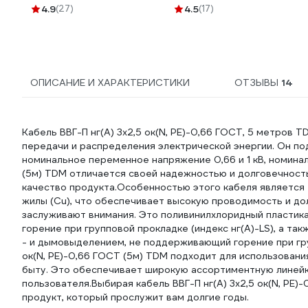
4.9
(27)
4.5
(17)
ОПИСАНИЕ И ХАРАКТЕРИСТИКИ
ОТЗЫВЫ
14
Кабель ВВГ-П нг(А) 3х2,5 ок(N, PE)-0,66 ГОСТ, 5 метров 
передачи и распределения электрической энергии. Он по
номинальное переменное напряжение 0,66 и 1 кВ, номиналь
(5м) TDM отличается своей надежностью и долговечность
качество продукта.Особенностью этого кабеля является
жилы (Cu), что обеспечивает высокую проводимость и дол
заслуживают внимания. Это поливинилхлоридный пластик
горение при групповой прокладке (индекс нг(А)-LS), а т
- и дымовыделением, не поддерживающий горение при груп
ок(N, PE)-0,66 ГОСТ (5м) TDM подходит для использован
быту. Это обеспечивает широкую ассортиментную линейк
пользователя.Выбирая кабель ВВГ-П нг(А) 3х2,5 ок(N, PE
продукт, который прослужит вам долгие годы.