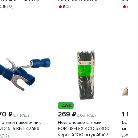
046-50
68922
4.6
(70)
5
(5)
4.6
(6
-40%
70 ₽
269 ₽
1 85
4.7 ₽/шт
2.69 ₽/шт
лочный наконечник
Нейлоновые стяжки
Бокоре
И 2,5-4 КВТ 47486
FORTISFLEX КСС 5х300
многоф
черный 100 штук 49417
диэлек
5
(10)