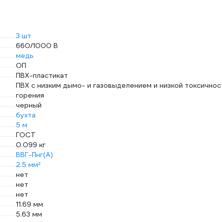
3 шт
660/1000 В
медь
ОП
ПВХ-пластикат
ПВХ с низким дымо- и газовыделением и низкой токсично
горения
черный
бухта
5 м
ГОСТ
0.099 кг
ВВГ-Пнг(А)
2.5 мм²
нет
нет
нет
11.69 мм
5.63 мм