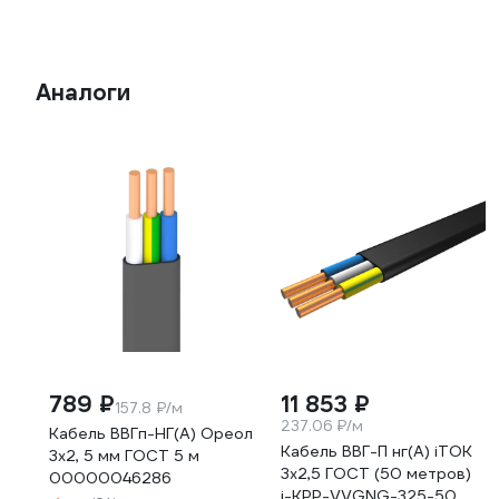
Аналоги
789 ₽
11 853 ₽
157.8 ₽/м
237.06 ₽/м
Кабель ВВГп-НГ(А) Ореол
Кабель ВВГ-П нг(А) iTOK
3x2, 5 мм ГОСТ 5 м
3x2,5 ГОСТ (50 метров)
00000046286
i-KPP-VVGNG-325-50