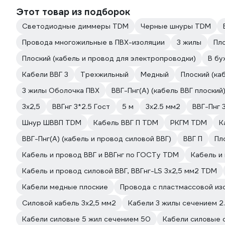
Этот товар из подборок
Светодиодные диммеры TDM
Черные шнуры TDM
Провода многожильные в ПВХ-изоляции
3 жилы
Пло
Плоский (кабель и провод для электропроводки)
В бу
Кабели ВВГ 3
Трехжильный
Медный
Плоский (ка
3 жилы Оболочка ПВХ
ВВГ-Пнг(А) (кабель ВВГ плоский
3х2,5
ВВГнг 3*2.5 Гост
5 м
3х2.5 мм2
ВВГ-Пнг 
Шнур ШВВП TDM
Кабель ВВГ П TDM
РКГМ TDM
К
ВВГ-Пнг(А) (кабель и провод силовой ВВГ)
ВВГ П
Пл
Кабель и провод ВВГ и ВВГнг по ГОСТу TDM
Кабель и
Кабель и провод силовой ВВГ, ВВГнг-LS 3х2,5 мм2 TDM
Кабели медные плоские
Провода с пластмассовой из
Силовой кабель 3х2,5 мм2
Кабели 3 жилы сечением 2
Кабели силовые 5 жил сечением 50
Кабели силовые 