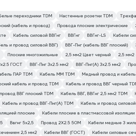
Белые переходники TDM
Настенные розетки TDM
Трехфа
ский (кабель и провод)
Провода плоские электрические
хте
Кабель силовой ВВГнг
ВВГнг
ВВГнг-LS
Кабели си
бель и провод силовой ВВГ)
ВВГ-Пнг (кабель ВВГ плоский)
)
Плоские многожильные
2,5 мм2 Цвет черный
2,5 мм2
3х2.5 ГОСТ
ВВГ-Пнг 3х2.5 мм2
ВВГ-Пнг(А) 3х2.5 мм2
Про
абель ПАР TDM
Кабель ММ TDM
Медный провод и кабел
оский кабель и провод TDM
Кабель и провод ВВГ черный T
 провод ВВГ плоский TDM
Кабель ВВГ, ВВГнг 2,5 мм2 TDM
Кабель и провод ВВГ-Пнг(А) TDM
Кабель и провод силовой
оляцией плоские
Кабели плоские в пластмассовой изоляции
.5
Ввгнг 5х2,5
Провод 2Х2.5 50М
Кабели медные 3 жил
сечением 2,5 мм2
Кабели ВВГ (ГОСТ)
Кабели силовые сеч