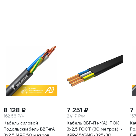
8 128 ₽
7 251 ₽
7
162.56 ₽/м
241.7 ₽/м
157
Кабель силовой
Кабель ВВГ-П нг(А) iTOK
Ка
Подольсккабель ВВГнгА
3x2,5 ГОСТ (30 метров) i-
По
3x2,5 N,PE 50 метров.
KPP-VVGNG-325-30
Пн