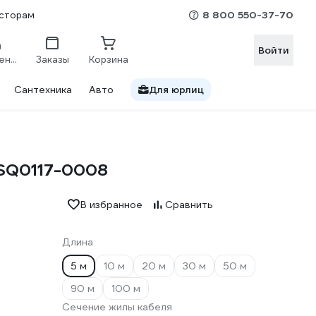
8 800 550-37-70
сторам
Войти
Сравнение
Заказы
Корзина
Сантехника
Авто
Для юрлиц
 SQ0117-0008
В избранное
Сравнить
Длина
5 м
10 м
20 м
30 м
50 м
90 м
100 м
Сечение жилы кабеля