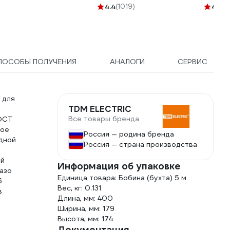
KRANZ 
4.4
(1019)
4.9
(3
ПОСОБЫ ПОЛУЧЕНИЯ
АНАЛОГИ
СЕРВИС
 для
TDM ELECTRIC
Все товары бренда
ГОСТ
кое
Россия — родина бренда
дной
Россия — страна производства
ий
Информация об упаковке
газо
Единица товара: Бобина (бухта) 5 м
5
Вес, кг: 0.131
в
Длина, мм: 400
Ширина, мм: 179
Высота, мм: 174
Документация