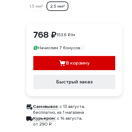
1.5 мм²
2.5 мм²
768 ₽
153.6 ₽/м
Начислим 7 бонусов
В корзину
Быстрый заказ
Самовывоз:
c 13 августа,
бесплатно
, из 1 магазина
Курьером:
c 14 августа,
от 290 ₽