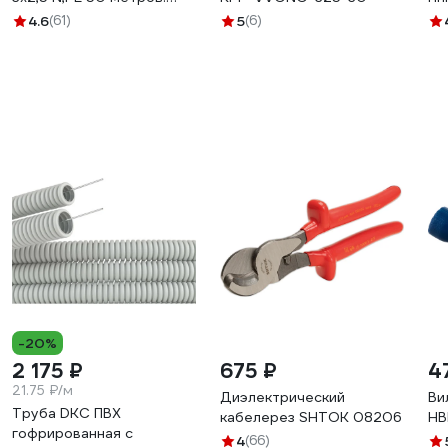
68922-50
69
4.6
(61)
5
(6)
-20%
2 175 ₽
675 ₽
4
21.75 ₽/м
Диэлектрический
Ви
Труба DKC ПВХ
кабелерез SHTOK 08206
НВ
гофрированная c
4
(66)