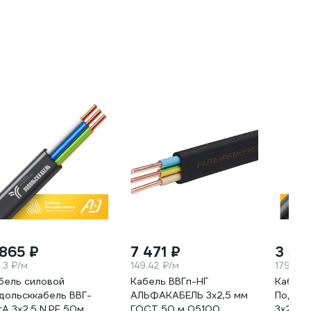
 865 ₽
7 471 ₽
3 58
.3 ₽/м
149.42 ₽/м
179.35 
бель силовой
Кабель ВВГп-НГ
Кабель
дольсккабель ВВГ-
АЛЬФАКАБЕЛЬ 3х2,5 мм
Подоль
гА 3х2.5 N,PE 50м.
ГОСТ 50 м 05100
3x2,5 N