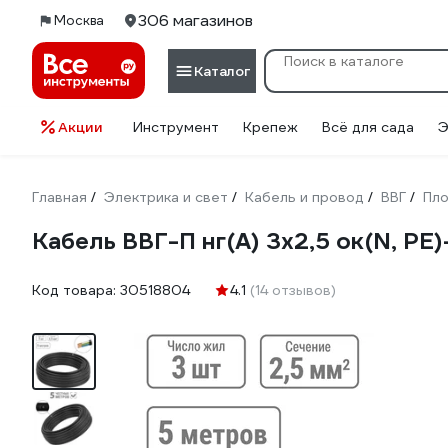
306 магазинов
Москва
Каталог
Акции
Инструмент
Крепеж
Всё для сада
Э
Главная
Электрика и свет
Кабель и провод
ВВГ
Пло
/
/
/
/
Кабель ВВГ-П нг(А) 3х2,5 ок(N, P
Код товара:
30518804
4.1
(14 отзывов)