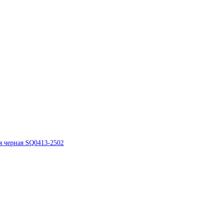
я черная SQ0413-2502