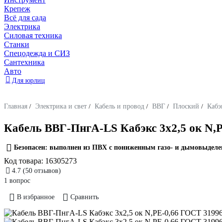
Крепеж
Всё для сада
Электрика
Силовая техника
Станки
Спецодежда и СИЗ
Сантехника
Авто
Для юрлиц
Главная
/
Электрика и свет
/
Кабель и провод
/
ВВГ
/
Плоский
/
Кабэ
Кабель ВВГ-ПнгA-LS Кабэкс 3х2,5 ок N,
Безопасен: выполнен из ПВХ с пониженным газо- и дымовыдел
Код товара:
16305273
4.7
(50 отзывов)
1 вопрос
В избранное
Сравнить