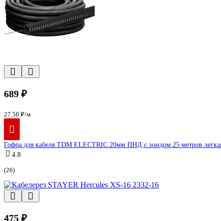
689 ₽
27.56 ₽/м
Гофра для кабеля TDM ELECTRIC 20мм ПНД с зондом 25 метров легка
4.8
(26)
475 ₽