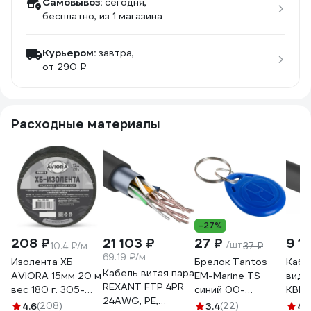
Самовывоз:
сегодня,
бесплатно
, из 1 магазина
Курьером:
завтра,
от 290 ₽
Расходные материалы
-27%
208 ₽
21 103 ₽
27 ₽
9 1
/шт
10.4 ₽/м
37 ₽
69.19 ₽/м
Изолента ХБ
Брелок Tantos
Кабе
Кабель витая пара
AVIORA 15мм 20 м
EM-Marine TS
виде
REXANT FTP 4PR
вес 180 г. 305-
синий 00-
КВК-
24AWG, PE,
065
00015695
кв.м
4.6
(208)
3.4
(22)
4.