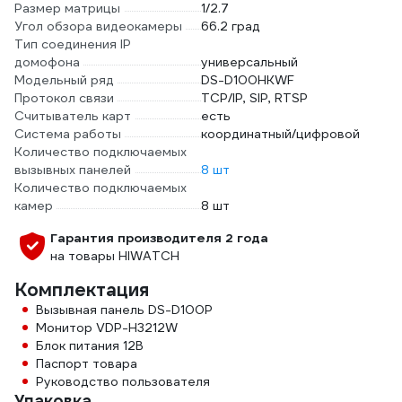
Размер матрицы
1/2.7
Угол обзора видеокамеры
66.2 град
Тип соединения IP
домофона
универсальный
Модельный ряд
DS-D100HKWF
Протокол связи
TCP/IP, SIP, RTSP
Считыватель карт
есть
Система работы
координатный/цифровой
Количество подключаемых
вызывных панелей
8 шт
Количество подключаемых
камер
8 шт
Гарантия производителя 2 года
на товары HIWATCH
Комплектация
Вызывная панель DS-D100P
Монитор VDP-H3212W
Блок питания 12В
Паспорт товара
Руководство пользователя
Упаковка