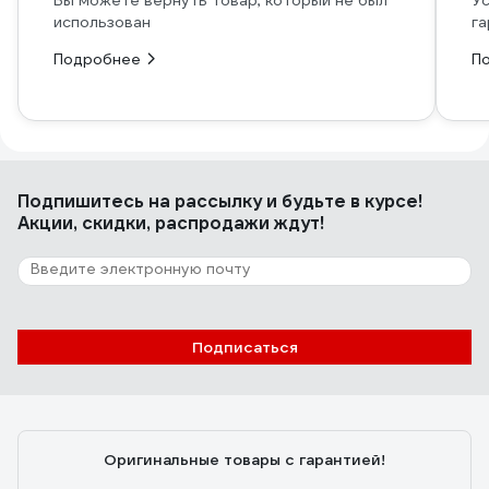
Вы можете вернуть товар, который не был
Ус
использован
га
Подробнее
П
Подпишитесь
на рассылку
и будьте в курсе!
Акции, скидки, распродажи ждут!
Подписаться
Оригинальные товары с гарантией!