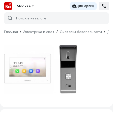
Москва
Для юрлиц
Поиск в каталоге
Главная
/
Электрика и свет
/
Системы безопасности
/
До