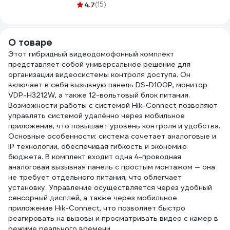
CAT5e 305м
4.7
(15)
черн
внешний 01-0146
OUT
4105
О товаре
Этот гибридный видеодомофонный комплект
представляет собой универсальное решение для
организации видеосистемы контроля доступа. Он
включает в себя вызывную панель DS-D100P, монитор
VDP-H3212W, а также 12-вольтовый блок питания.
Возможности работы с системой Hik-Connect позволяют
управлять системой удалённо через мобильное
приложение, что повышает уровень контроля и удобства.
Основные особенности: система сочетает аналоговые и
IP технологии, обеспечивая гибкость и экономию
бюджета. В комплект входит одна 4-проводная
аналоговая вызывная панель с простым монтажом — она
не требует отдельного питания, что облегчает
установку. Управление осуществляется через удобный
сенсорный дисплей, а также через мобильное
приложение Hik-Connect, что позволяет быстро
реагировать на вызовы и просматривать видео с камер в
режиме реального времени.