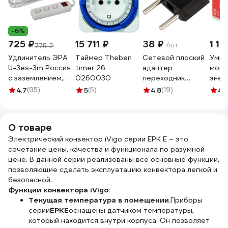
-6%
725 ₽
15 711 ₽
38 ₽
1 14
/шт
775 ₽
Удлинитель ЭРА
Таймер Theben
Сетевой плоский
Умна
U-3es-3m Россия
timer 26
адаптер
мони
с заземлением,
0260030
переходник
энер
3x1мм2, 16A, ПВС, с
PROCONNECT 6А,
Roxi
4.7
(95)
5
(5)
4.8
(19)
4.
выкл, 3гн, 3м
черный 11-1042-9
SCT1
Б0028378
О товаре
Электрический конвектор iVigo серии EPK E – это
сочетание цены, качества и функционала по разумной
цене. В данной серии реализованы все основные функции,
позволяющие сделать эксплуатацию конвектора легкой и
безопасной.
Функции конвектора iVigo:
Текущая температура в помещении.
Приборы
серии
EPKE
оснащены датчиком температуры,
который находится внутри корпуса. Он позволяет