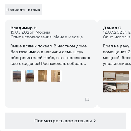
Написать отзыв
Владимир Н.
Данил С.
15.03.2026
г. Москва
12.07.2023
г. 
Опыт использования: Менее месяца
Опыт использ
Выше всяких похвал! В частном доме
Брал на дачу
без газа имею в наличии семь штук
помещения 20
обогревателей Нобо, этот превзошел
мощный, бес
все ожидания! Распаковал, собрал,
управлением, 
включил, первый нагрев
Пульт не съё
моментальный, был предустановлен
фото ВсеИнст
на +30, что, кстати, не указано в
что он как ра
инструкции, комнату при +20 до +30
кабеля питан
раскочегарил минут за 15, запаха при
стороны, воз
первом включении не было совсем.
другую сторо
Установил температуру на +24 и
для него в ле
можно про обогреватель забыть, сам
это компенси
выбирает режим нагрева, чем очень
кабель выгля
Посмотреть все отзывы
экономит электроэнергию. Если
на нем нет, 
подробнее, имеет 4 режима нагрева,
Датчик темп