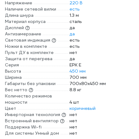
Напряжение
220 В
Наличие сетевой вилки
есть
Длина шнура
1.3 м
Материал корпуса
сталь
Дисплей
да
Антизамерзание
да
Световая индикация
есть
Ножки в комплекте
есть
Пульт ДУ в комплекте
нет
Защита от перегрева
да
Серия
EPK E
Высота
450 мм
Ширина
700 мм
Габариты без упаковки
700х80х450 мм
Вес нетто
8.8 кг
Количество режимов
мощности
4 шт
Цвет
коричневый
Инверторная технология
нет
Встроенный вентилятор
нет
Поддержка Wi-fi
нет
Для системы Умный дом
нет