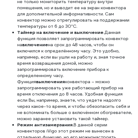
не только мониторить температуру внутри
помещения, но и выводит ее на экран конвектора
для дополнительной информативности. Сам
конвектор можно отрегулировать на поддержании
температуры от 6 до 30°С.
Таймер на включение и выключение.
Данная
функция позволяет запрограммировать конвектор
на
включение
на срок до 48 часов, чтобы он
включился к определённому часу. Это удобно,
например, если вы ушли на работу и, зная точное
время возвращения домой, можно
запрограммировать включение прибора к
определенному часу.
Функция
выключения
конвектора – можно
запрограммировать уже работающий прибор на
время отключения до 8 часов. Удобная функция
если Вы, например, знаете, что уедете надолго
через какое-то время, и чтобы обезопасить себя и
не вспоминать больше о включённом обогревателе,
можно заранее установить такой таймер.
Режим антизамерзания.
В данной серии
конвекторов iVigo этот режим не вынесен в
отдельную функцию, но его можнонастроить,