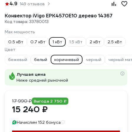
4.9
149 отзывов
Конвектор iVigo EPK4570E10 дерево 14367
Код товара: 33780013
Max мощность
0.5 кВт
0.7 кВт
1 кВт
1.5 кВт
2 кВт
2.5 кВт
Цвет
бежевый
белый
коричневый
черный
черный ма
Лучшая цена
Ниже средней рыночной
17 990 ₽
Выгода 2 750 ₽
15 240 ₽
Начислим 152 бонуса