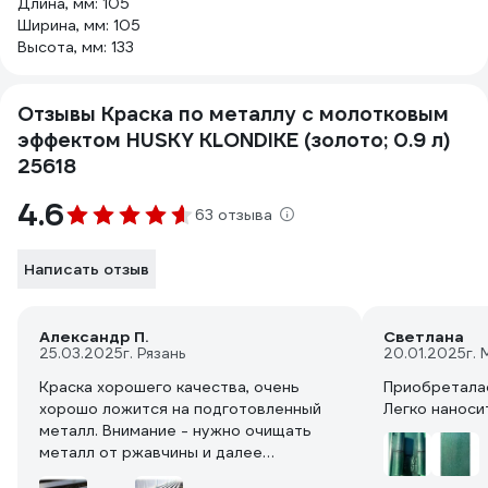
Длина, мм: 105
Ширина, мм: 105
Высота, мм: 133
Отзывы Краска по металлу с молотковым
эффектом HUSKY KLONDIKE (золото; 0.9 л)
25618
4.6
63 отзыва
Написать отзыв
Александр П.
Светлана
25.03.2025
г. Рязань
20.01.2025
г.
Краска хорошего качества, очень
Приобреталас
хорошо ложится на подготовленный
Легко наноси
металл. Внимание - нужно очищать
металл от ржавчины и далее
обезжиривать, также красить в тепло,