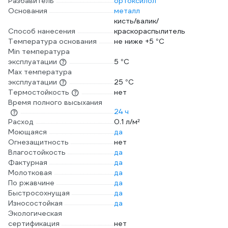
Разбавитель
ортоксилол
Основания
металл
кисть/валик/
Способ нанесения
краскораспылитель
Температура основания
не ниже +5 °С
Min температура
эксплуатации
5 °С
Max температура
эксплуатации
25 °С
Термостойкость
нет
Время полного высыхания
24 ч
Расход
0.1 л/м²
Моющаяся
да
Огнезащитность
нет
Влагостойкость
да
Фактурная
да
Молотковая
да
По ржавчине
да
Быстросохнущая
да
Износостойкая
да
Экологическая
сертификация
нет