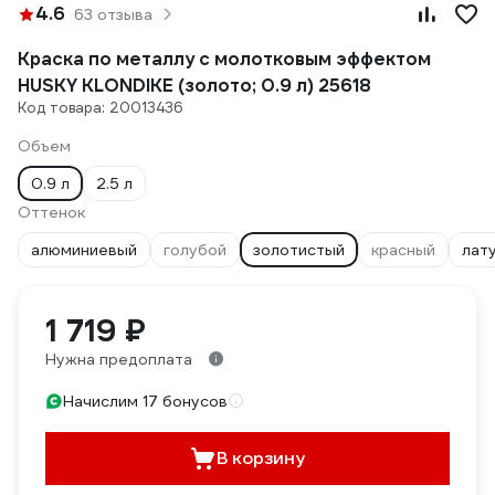
4.6
63 отзыва
Краска по металлу с молотковым эффектом
HUSKY KLONDIKE (золото; 0.9 л) 25618
Код товара: 20013436
Объем
0.9 л
2.5 л
Оттенок
алюминиевый
голубой
золотистый
красный
лат
1 719 ₽
Нужна предоплата
Начислим 17 бонусов
В корзину