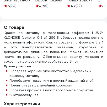
Bitumast 1 л/0,7 кг
DECOR 11612449
TOPEX 20B671
для 
4607952901148
ЛКМ 
5
(20)
4.7
(9)
4.7
(27)
4.
мл, 
3/PH
О товаре
Краска по металлу с молотковым эффектом HUSKY
KLONDIKE (золото; 0.9 л) 25618 образует поверхность с
молотковым эффектом. Краска создана по формуле 3 в 1
– это преобразователь ржавчины, грунтовка и
декоративное финишное покрытие. Может наноситься
прямо на ржавчину. Обеспечивает защиту металла и
сохраняет декоративные свойства до 8 лет.
Преимущества
Обладает хорошей укрывистостью и адгезией к
ржавому металлу
Преобразует ржавчину в прочный защитный слой
Препятствует дальнейшей коррозии
Образует прочное атмосферостойкое покрытие
Быстросохнущая
Характеристики