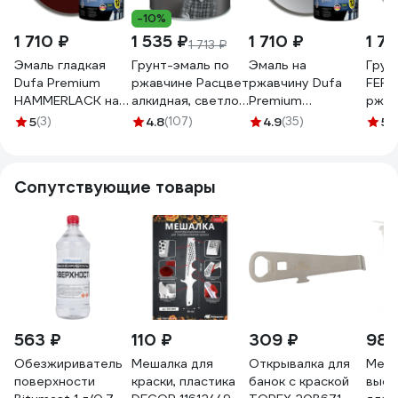
-10%
1 710 ₽
1 535 ₽
1 710 ₽
1 7
1 713 ₽
Эмаль гладкая
Грунт-эмаль по
Эмаль на
Грун
Dufa Premium
ржавчине Расцвет
ржавчину Dufa
FERR
HAMMERLACK на
алкидная, светло-
Premium
ржав
ржавчину винно-
серая, 2.7 кг 72971
HAMMERLACK
глад
5
(3)
4.8
(107)
4.9
(35)
5
(5
красный RAL-
гладкая, RAL 9006
кори
3005 750 мл
серебристый 750
8017
Н0000004962
мл Н0000007178
банк
Сопутствующие товары
2133
563 ₽
110 ₽
309 ₽
985
Обезжириватель
Мешалка для
Открывалка для
Мерн
поверхности
краски, пластика
банок с краской
высо