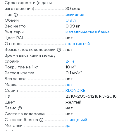
Срок годности (с даты
изготовления)
30 мес
Тип
алкидная
Объем
0.9 л
Вес нетто
0.99 кг
Вид тары
металлическая банка
Цвет RAL
нет
Оттенок
золотистый
Возможность колеровки
нет
Время высыхания между
слоями
24 ч
Покрытие на 1 кг
10 м²
Расход краски
0.1 кг/м²
Без запаха
нет
Марка
нет
Серия
KLONDIKE
ТУ
2310-205-51218143-2016
Цвет
желтый
Базис
нет
Система колеровки
нет
Степень блеска
глянцевый
Металлик
да