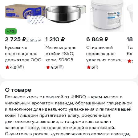
-7%
2 725 ₽
1 210 ₽
6 849 ₽
184
2 915 ₽
Бумажные
Мыльница для
Стиральный
Таз 
полотенца для
стойки ESKO,
порошок для
6л б
держателя ООО
хром, SD505
удаления сложных
5
(1
Комус PRO 1 слой,
белковых
4.8
(45)
4.3
(16)
5
(1)
250 листов в
загрязнений с
пачке, 20 пачек в
эффектом
коробке, V-
отбеливания
О товаре
сложение C193
EFFECT ОМЕГА 10
1038825
Познакомьтесь с новинкой от JUNDO – крем-мылом с
кг 13726
уникальным ароматом лаванды, обогащенным глицерином
и ланолином для идеального увлажнения и питания вашей
кожи. Глицерин притягивает влагу, обеспечивая
длительное увлажнение, в то время как ланолин
защищает кожу, сохраняя ее мягкой и эластичной.
Окунитесь в роскошь успокаивающего аромата лаванды,