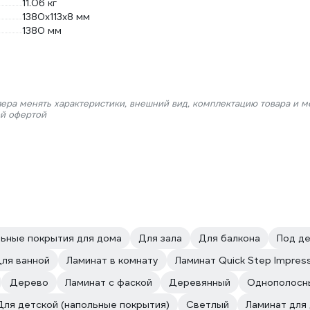
11.06 кг
1380х113х8 мм
1380 мм
лера менять характеристики, внешний вид, комплектацию товара и м
ой офертой
ьные покрытия для дома
Для зала
Для балкона
Под д
ля ванной
Ламинат в комнату
Ламинат Quick Step Impress
Дерево
Ламинат с фаской
Деревянный
Однополосн
Для детской (напольные покрытия)
Светлый
Ламинат для