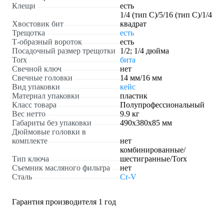
Клещи
есть
1/4 (тип С)/5/16 (тип C)/1/4
Хвостовик бит
квадрат
Трещотка
есть
Т-образный вороток
есть
Посадочный размер трещотки
1/2; 1/4 дюйма
Torx
бита
Свечной ключ
нет
Свечные головки
14 мм/16 мм
Вид упаковки
кейс
Материал упаковки
пластик
Класс товара
Полупрофессиональный
Вес нетто
9.9 кг
Габариты без упаковки
490х380х85 мм
Дюймовые головки в
комплекте
нет
комбинированные/
Тип ключа
шестигранные/Torx
Съемник масляного фильтра
нет
Сталь
Cr-V
Гарантия производителя 1 год