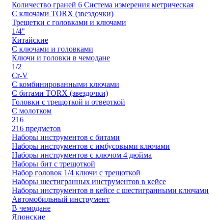
Количество граней 6 Система измерения метрическая
С ключами TORX (звездочки)
Трещетки с головками и ключами
1/4"
Китайские
С ключами и головками
Ключи и головки в чемодане
1/2
Cr-V
С комбинированными ключами
С битами TORX (звездочки)
Головки с трещоткой и отверткой
С молотком
216
216 предметов
Наборы инструментов с битами
Наборы инструментов с имбусовыми ключами
Наборы инструментов с ключом 4 дюйма
Наборы бит с трещоткой
Набор головок 1/4 ключи с трещоткой
Наборы шестигранных инструментов в кейсе
Наборы инструментов в кейсе с шестигранными ключами
Автомобильный инструмент
В чемодане
Японские