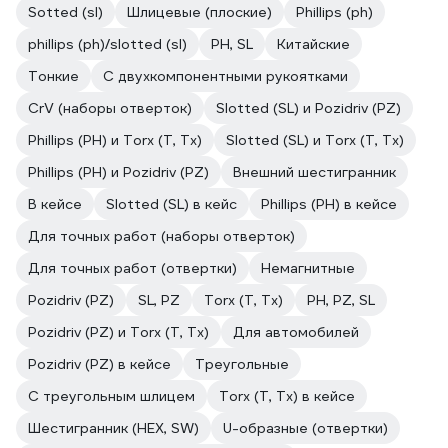
Sotted (sl)
Шлицевые (плоские)
Phillips (ph)
phillips (ph)/slotted (sl)
PH, SL
Китайские
Тонкие
С двухкомпонентными рукоятками
CrV (наборы отверток)
Slotted (SL) и Pozidriv (PZ)
Phillips (PH) и Torx (T, Tx)
Slotted (SL) и Torx (T, Tx)
Phillips (PH) и Pozidriv (PZ)
Внешний шестигранник
В кейсе
Slotted (SL) в кейс
Phillips (PH) в кейсе
Для точных работ (наборы отверток)
Для точных работ (отвертки)
Немагнитные
Pozidriv (PZ)
SL, PZ
Torx (T, Tx)
PH, PZ, SL
Pozidriv (PZ) и Torx (T, Tx)
Для автомобилей
Pozidriv (PZ) в кейсе
Треугольные
С треугольным шлицем
Torx (T, Tx) в кейсе
Шестигранник (HEX, SW)
U-образные (отвертки)