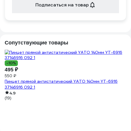
Подписаться на товар
Сопутствующие товары
-10%
-
495 ₽
1
550 ₽
1 
Пинцет прямой антистатический YATO 140мм YT-6916
По
37146916 092 1
0
4.9
(19)
(2