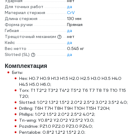
Ударная
нет
Для точных работ
да
Материал стержня
CrV
Длина стержня
130 мм
Форма ручки
Прямая
Гибкая
да
Трещоточный механизм
нет
Кейс
да
Вес нетто
0.545 кг
Slotted (SL)
да
Комплектация
Биты
Hex: H0.7 H0.9 H1.3 H1.5 H2.0 H2.5 H3.0 H3.5 H4.0
H4.5 H5.0 H6.0;
Torx: T1 T2*2 T3*2 T4*2 T5*2 T6 T7 T8 T9 T10 T15
T20;
Slotted: 1.0*2 1.3*2 1.5*2 2.0*2 2.5*2 3.0*2 3.5*2 4.0;
Drilling: T6H T7H T8H T9H T10H T15H T20H;
Phillips: 1.0*2 1.5*2 2.0*2 2.5*2 4.0*2;
Tri-wing: Y0.8*2 Y2.0*2 Y2.5*2 Y3.0;
Pozidrive: PZ1.0 PZ2.0 PZ3.0 PZ4.0;
Pentalobe: 0.8*2 1.2*2 1.5*2 2.0;