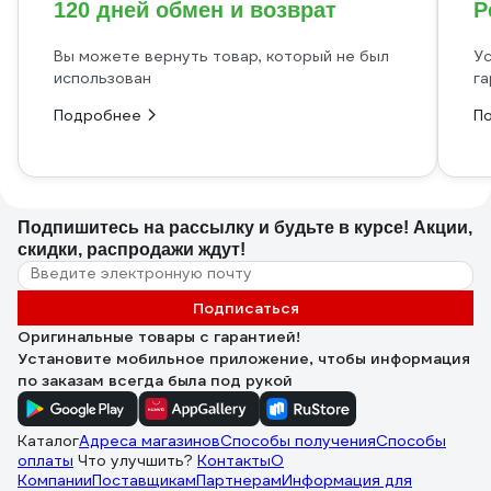
120 дней обмен и возврат
Р
Вы можете вернуть товар, который не был
Ус
использован
га
Подробнее
П
Подпишитесь
на рассылку
и будьте в курсе! Акции,
скидки, распродажи ждут!
Подписаться
Оригинальные товары с гарантией!
Установите мобильное приложение, чтобы информация
по заказам всегда была под рукой
Каталог
Адреса магазинов
Способы получения
Способы
оплаты
Что улучшить?
Контакты
О
Компании
Поставщикам
Партнерам
Информация для