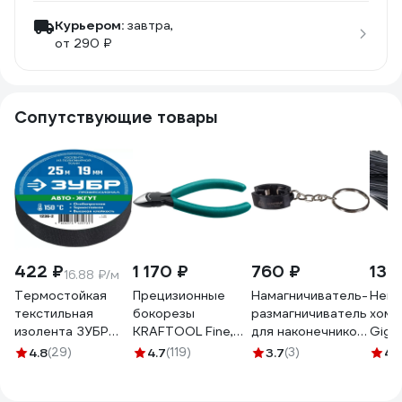
Курьером:
завтра,
от 290 ₽
Сопутствующие товары
422 ₽
1 170 ₽
760 ₽
130
16.88 ₽/м
Термостойкая
Прецизионные
Намагничиватель-
Нейл
текстильная
бокорезы
размагничиватель
хому
изолента ЗУБР
KRAFTOOL Fine,
для наконечников
Giga
Авто-Жгут 19 мм х
чистый рез 115 мм
отверток
черн
4.8
(29)
4.7
(119)
3.7
(3)
4.
25 м 1236-2
220017-6-11_z01
МАСТАК 109-
G/1/4
90001