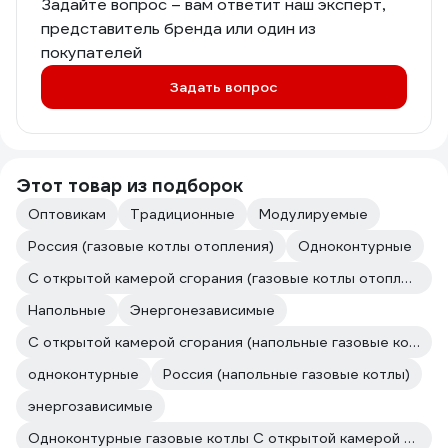
Задайте вопрос – вам ответит наш эксперт,
изначально одинаковой мощности в
представитель бренда или один из
16кВт. 1. Рубашка отопления котла у
покупателей
Иртыша больше.. воду я с него сливал
намного дольше, чем с Престижа; 2.
Задать вопрос
Массагабаритные показатели котла
Иртыш больше, по мне металл
большей толщины проходит дольше; 3.
Горелка котла Иртыш ГГУ-18 тише
работает, меньше расход газа,
Этот товар из подборок
быстрее набирает температуру при
Оптовикам
том, что, повторюсь, рубашка больше!
Традиционные
Модулируемые
4. срок службы по паспорту 15 лет и
Россия (газовые котлы отопления)
Одноконтурные
никто не скажет менять через 5-10
лет..
С открытой камерой сгорания (газовые котлы отопления)
Напольные
Энергонезависимые
Котел был установлен осенью 23г. в
работе с осени 23г.
С открытой камерой сгорания (напольные газовые котлы)
одноконтурные
Россия (напольные газовые котлы)
энергозависимые
Одноконтурные газовые котлы С открытой камерой сгорания