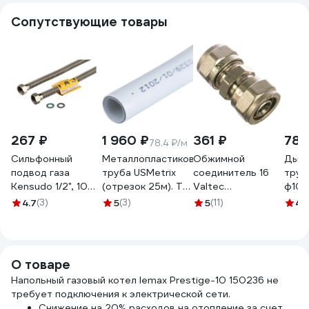
Сопутствующие товары
267 ₽
1 960 ₽
361 ₽
781
78.4 ₽/м
Сильфонный
Металлопластиковая
Обжимной
Дымо
подвод газа
труба USMetrix
соединитель 16
труб
Kensudo 1/2", 100
(отрезок 25м). ТМ
Valtec
ф100,
см, в/в 26715
для холодной и
VTm.303.N.001616
430,
4.7
(3)
5
(3)
5
(11)
4.
горячей (до 95С)
стал
воды. 16 мм
f100
495/25
О товаре
Напольный газовый котел lemax Prestige-10 150236 не
требует подключения к электрической сети.
Снижение на 20% расходов на отопление за счет