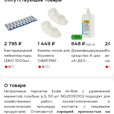
-15%
2 795 ₽
1 449 ₽
648 ₽
242
762 ₽
Бактерицидный
Бахилы-носки для
Дезинфицирующее
Влаж
лейкопластырь
боулинга
средство А-дез
анти
LEIKO 1000шт
ОФИСМАГ
«А-ДЕЗ-
салф
1,9х7,2 см на
МЕДСЕРВИС
антисептик» - 1 л
упак
5
(1)
5
(12)
3.
полимерной
салонов красоты
(насос-дозатор)
АВА
основе телесного
и медицины, 500
АДАНТ02
SALF
цвета 213575
пар, ш/к 56515
О товаре
630249
631644
Нитриловые перчатки Evdar Hi-Risk с удлиненной
манжетой, голубые, р.S, 50 шт. NG21050102 подходят для
хозяйственных работ, косметологических и
косметических процедур, контакта с пищевыми
продуктами. Отличаются
хорошей прочностью на