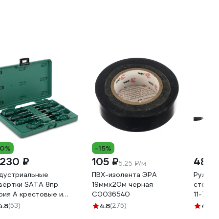
10%
-15%
 230 ₽
105 ₽
483 
5.25 ₽/м
дустриальные
ПВХ-изолента ЭРА
Рулетк
вёртки SATA 8пр
19ммх20м черная
стопом
рия А крестовые и
C0036540
11-70
оские. Повышенный
4.8
(53)
4.8
(275)
4.6
(4
сурс для потоковой