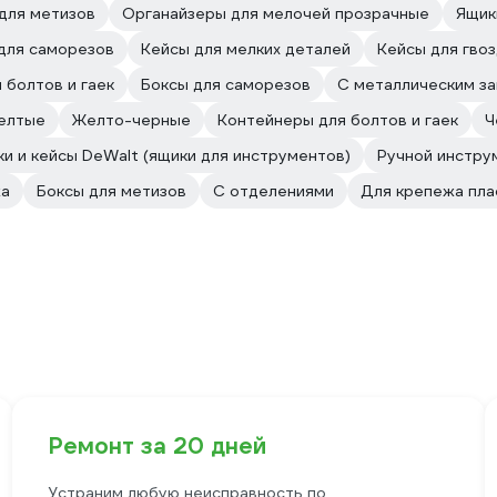
для метизов
Органайзеры для мелочей прозрачные
Ящик
для саморезов
Кейсы для мелких деталей
Кейсы для гво
 болтов и гаек
Боксы для саморезов
С металлическим з
елтые
Желто-черные
Контейнеры для болтов и гаек
Ч
и и кейсы DeWalt (ящики для инструментов)
Ручной инстру
жа
Боксы для метизов
С отделениями
Для крепежа пла
Ремонт за 20 дней
Устраним любую неисправность по