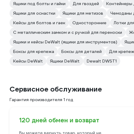
Ящики под болты и гайки
Для гвоздей
Контейнеры 
Ящики для оснастки
Ящики для метизов
Чемоданы 
Кейсы для болтов и гаек
Односторонние
Лотки для
С металлическим замком и с ручкой для переноски
Ж
Ящики и кейсы DeWalt (ящики для инструментов)
Ящик
Боксы для крепежа
Боксы для деталей
Для крепе
Кейсы DeWalt
Ящики DeWalt
Dewalt DWST1
Сервисное обслуживание
Гарантия производителя 1 год
120 дней обмен и возврат
Вы можете вернуть товар, который не