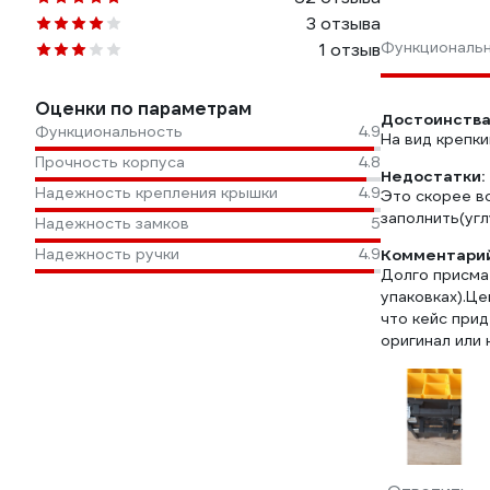
3 отзыва
Функциональ
1 отзыв
Оценки по параметрам
Достоинства
Функциональность
4.9
На вид крепки
Прочность корпуса
4.8
Недостатки:
Надежность крепления крышки
4.9
Это скорее вс
заполнить(угл
Надежность замков
5
Надежность ручки
4.9
Комментарий
Долго присмат
упаковках).Це
что кейс прид
оригинал или 