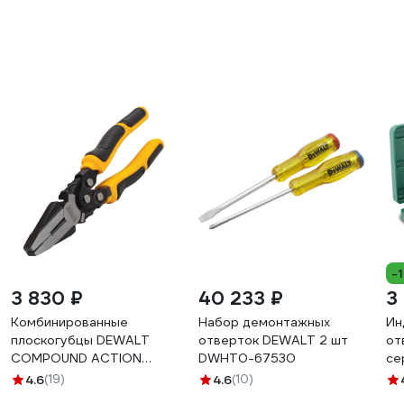
-
3 830 ₽
40 233 ₽
3
Комбинированные
Набор демонтажных
Ин
плоскогубцы DEWALT
отверток DEWALT 2 шт
от
COMPOUND ACTION
DWHT0-67530
се
DWHT0-70276
пл
4.6
(19)
4.6
(10)
ре