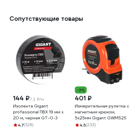
Сопутствующие товары
-3%
144 ₽
401 ₽
7.2 ₽/м
Изолента Gigant
Измерительная рулетка с
professional ПВХ 19 мм х
магнитным крюком,
20 м, черная GT-0-3
5x25мм Gigant GWM525
4.7
(128)
4.5
(233)