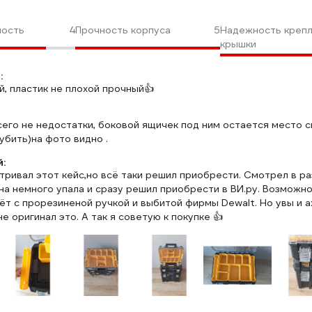
ность
4
Прочность корпуса
5
Надежность креп
крышки
:
й, пластик не плохой прочный👍
его не недостатки, боковой ящичек под ним остается место с
убить)на фото видно .
:
ривал этот кейс,но всё таки решил приобрести. Смотрел в ра
на немного упала и сразу решил приобрести в ВИ.ру. Возможно
ёт с прорезиненой ручкой и выбитой фирмы Dewalt. Но увы и ах
не оригинал это. А так я советую к покупке 👍