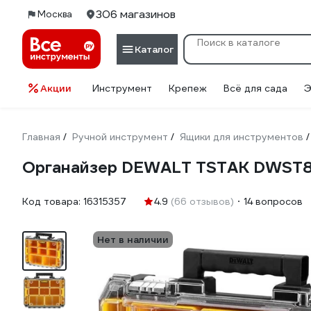
306 магазинов
Москва
Каталог
Акции
Инструмент
Крепеж
Всё для сада
Э
Главная
Ручной инструмент
Ящики для инструментов
/
/
/
Органайзер DEWALT TSTAK DWST8
Код товара:
16315357
4.9
(66 отзывов)
14 вопросов
Нет в наличии