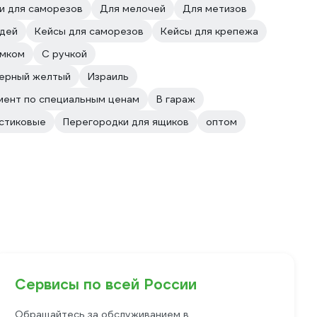
и для саморезов
Для мелочей
Для метизов
здей
Кейсы для саморезов
Кейсы для крепежа
амком
С ручкой
ерный желтый
Израиль
мент по специальным ценам
В гараж
стиковые
Перегородки для ящиков
оптом
Сервисы по всей России
Обращайтесь за обслуживанием в