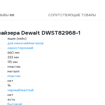
на
ЗЫВЫ
66
СОПУТСТВУЮЩИЕ ТОВАРЫ
найзера Dewalt DWST82968-1
ящик (кейс)
для мелочей/метизов
односторонний
440 мм
333 мм
115 мм
пластик
металл
пластик
нет
14
черный/желтый
нет
есть
Бытовой