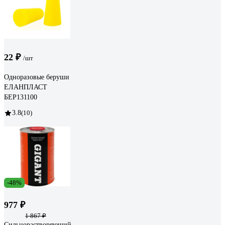
22 ₽
/шт
Одноразовые беруши
ЕЛАНПЛАСТ
БЕР131100
3.8
(10)
-48%
977 ₽
1 867 ₽
Сильнорастворяющий