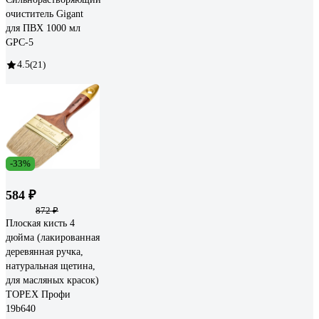
очиститель Gigant
для ПВХ 1000 мл
GPC-5
4.5
(21)
-33%
584 ₽
872 ₽
Плоская кисть 4
дюйма (лакированная
деревянная ручка,
натуральная щетина,
для масляных красок)
TOPEX Профи
19b640