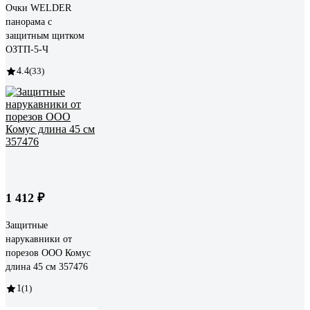
Очки WELDER
панорама с
защитным щитком
ОЗТП-5-Ч
4.4
(33)
1 412 ₽
Защитные
нарукавники от
порезов ООО Комус
длина 45 см 357476
1
(1)