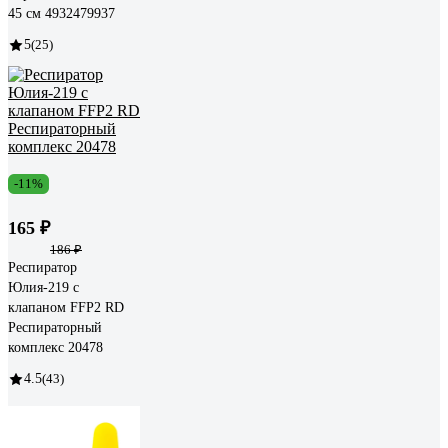
45 см 4932479937
5
(25)
-11%
165 ₽
186 ₽
Респиратор
Юлия-219 с
клапаном FFP2 RD
Респираторный
комплекс 20478
4.5
(43)