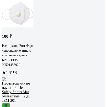
100 ₽
Респиратор Fort Форт
лепесткового типа с
клапаном выдоха
KN95 FFP2
00501455929
4.1
(115)
-8%