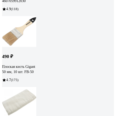
4607059912030
4.9
(118)
490 ₽
Плоская кисть Gigant
50 мм, 10 шт. FB-50
4.7
(175)