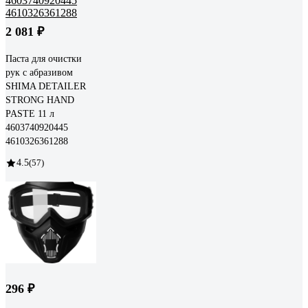
2 081 ₽
Паста для очистки
рук с абразивом
SHIMA DETAILER
STRONG HAND
PASTE 11 л
4603740920445
4610326361288
4.5
(57)
296 ₽