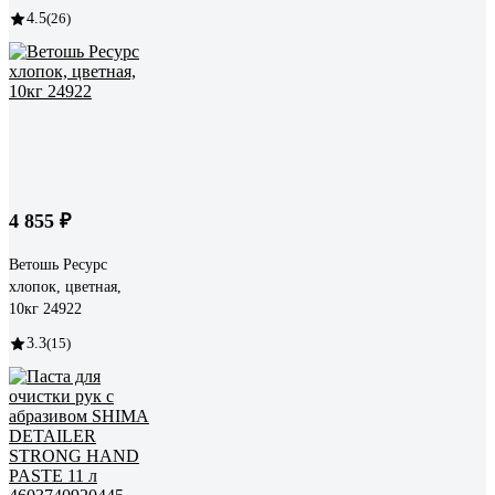
4.5
(26)
4 855 ₽
Ветошь Ресурс
хлопок, цветная,
10кг 24922
3.3
(15)