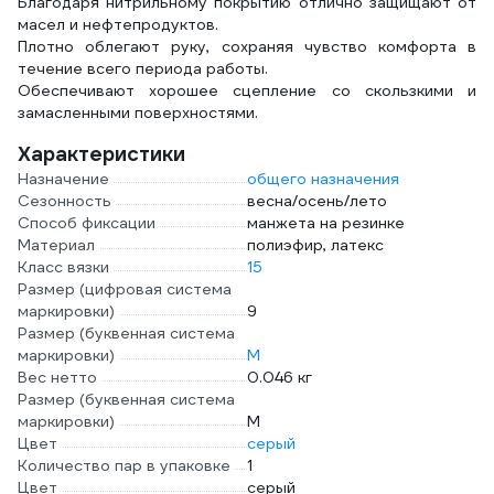
Благодаря нитрильному покрытию отлично защищают от
масел и нефтепродуктов.
Плотно облегают руку, сохраняя чувство комфорта в
течение всего периода работы.
Обеспечивают хорошее сцепление со скользкими и
замасленными поверхностями.
Характеристики
Назначение
общего назначения
Сезонность
весна/осень/лето
Способ фиксации
манжета на резинке
Материал
полиэфир, латекс
Класс вязки
15
Размер (цифровая система
маркировки)
9
Размер (буквенная система
маркировки)
M
Вес нетто
0.046 кг
Размер (буквенная система
маркировки)
M
Цвет
серый
Количество пар в упаковке
1
Цвет
серый