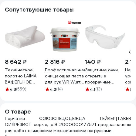
Сопутствующие товары
8 642 ₽
2 816 ₽
140 ₽
2 1
Техническое
Профессиональная
Защитные очки
Нару
полотно LAIMA
очищающая паста
открытые
уров
ВАФЕЛЬНОЕ
для рук WR Wurth
прозрачные
сопр
отбеленное,
ведро 11 л
Gigant GGСB-1
поре
4.8
(559)
4.2
(14)
4.1
(13)
5
(
рулон 0,45х50 м,
1893900900043 1
Milw
плотность 120 г/
4932
м2 604753
О товаре
Перчатки СОЮЗСПЕЦОДЕЖДА ТЕЙКЕР|TAKER
ОИЛРЕЗИСТ серые, р.9 2000000177571 предназначены
для работ с высокими механическими нагрузками.