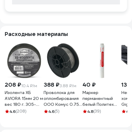
Расходные материалы
208 ₽
388 ₽
40 ₽
130
10.4 ₽/м
3.88 ₽/м
Изолента ХБ
Проволока для
Маркер
Нейл
AVIORA 15мм 20 м
опломбирования
перманентный
хому
вес 180 г. 305-
ООО Комус 0.75
белый Политех
Giga
065
мм, намотка 100 м
1600310
черн
4.6
(208)
4.6
(5)
4.8
(39)
4.
1348433
G/1/4