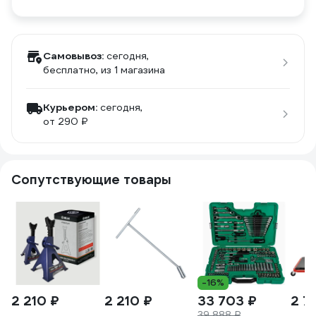
Самовывоз:
сегодня,
бесплатно
, из 1 магазина
Курьером:
сегодня,
от 290 ₽
Сопутствующие товары
-16%
2 210 ₽
2 210 ₽
33 703 ₽
2 7
39 888 ₽