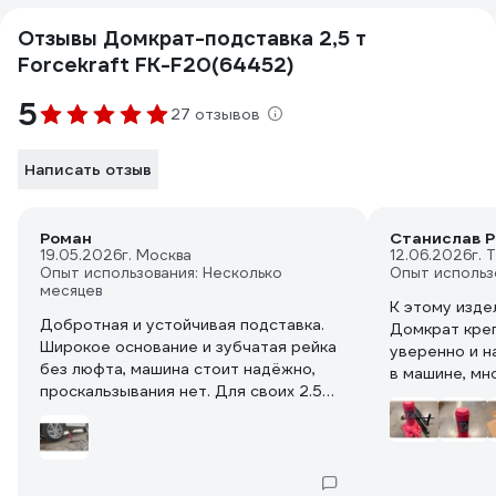
Отзывы Домкрат-подставка 2,5 т
Forcekraft FK-F20(64452)
5
27 отзывов
Написать отзыв
Роман
Станислав Р
19.05.2026
г. Москва
12.06.2026
г. 
Опыт использования: Несколько
Опыт использ
месяцев
К этому изде
Добротная и устойчивая подставка.
Домкрат кре
Широкое основание и зубчатая рейка
уверенно и н
без люфта, машина стоит надёжно,
в машине, мн
проскальзывания нет. Для своих 2.5
тонн отличный вариант👍🏼