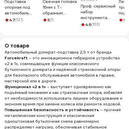
Подставка
Свечная головка
Лежа
Проф. сервисный
опорная под
16мм с Т-
тран
набор
автомобиль
образным
подк
инструмента
БелАК PREMIUM 3
воротком Hans
Force
4.7
(121)
5
(1)
5
(
SATA 150
тонны (комплект
1305-15M16
4.6
(163)
коле
предметов.
из 2х штук)
11412
Максимальный
BAK.39005
комплект для СТО
О товаре
и автосервисов.
Автомобильный домкрат-подставка 2,5 т от бренда
09510
Forcekraft
– это инновационное гибридное устройство
«2 в 1», совмещающее функции классического
бутылочного домкрата и надёжной страховочной опоры
для безопасного обслуживания автомобиля в гараже,
мастерской или в дороге.
Функционал «2 в 1»
– выступает одновременно как
подъёмный механизм и как страховочная опора, избавляя
от необходимости использовать лишнее оборудование и
экономя время при замене колеса или ремонте ходовой.
Повышенная безопасность и устойчивость
– прочная
металлическая конструкция и классическая
одноштоковая бутылочная схема равномерно
распределяют нагрузку, обеспечивая стабильное