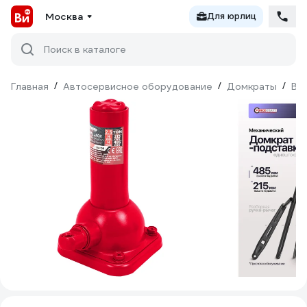
Москва
Для юрлиц
Поиск в каталоге
Главная
/
Автосервисное оборудование
/
Домкраты
/
Ви