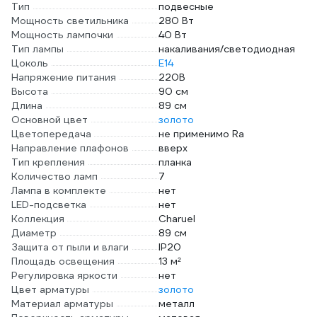
Тип
подвесные
Мощность светильника
280 Вт
Мощность лампочки
40 Вт
Тип лампы
накаливания/светодиодная
Цоколь
E14
Напряжение питания
220В
Высота
90 см
Длина
89 см
Основной цвет
золото
Цветопередача
не применимо Ra
Направление плафонов
вверх
Тип крепления
планка
Количество ламп
7
Лампа в комплекте
нет
LED-подсветка
нет
Коллекция
Charuel
Диаметр
89 см
Защита от пыли и влаги
IP20
Площадь освещения
13 м²
Регулировка яркости
нет
Цвет арматуры
золото
Материал арматуры
металл