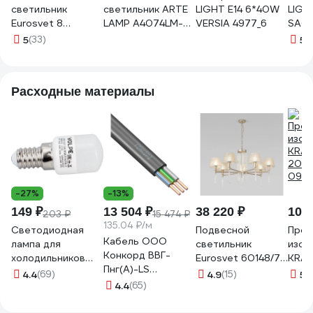
светильник
светильник ARTE
LIGHT E14 6*40W
LIGH
Eurosvet 8
LAMP A4074LM-
VERSIA 4977_6
SAGA
античная бронза/
10C A4074LM-
5
(33)
5
(
прозрачный
10CC
хрусталь Strotskis
00000063379
Расходные материалы
-27%
-13%
149 ₽
13 504 ₽
38 220 ₽
103 
203 ₽
15 474 ₽
135.04 ₽/м
Светодиодная
Подвесной
Проф
Кабель ООО
лампа для
светильник
изол
Конкорд ВВГ-
холодильников
Eurosvet 60148/7
KRAN
Пнг(А)-LS
Volpe Матовая
матовое золото
20 м
4.4
(69)
4.9
(15)
5
(
3x2,5ок(N, PE) -
колба LED-Y27-
4.4
(65)
a064945
09-
0,66 (100м) Бухта
3W/WW/E14/FR/Z
100м 4663