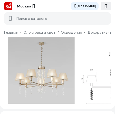
Москва
Для юрлиц
Поиск в каталоге
Главная
/
Электрика и свет
/
Освещение
/
Декоративный