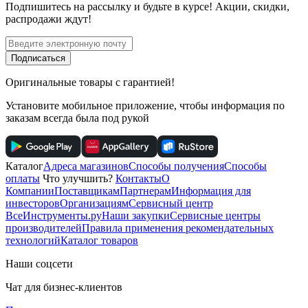
Подпишитесь
на рассылку
и будьте в курсе! Акции, скидки,
распродажи ждут!
Подписаться
Оригинальные товары с гарантией!
Установите мобильное приложение, чтобы информация по
заказам всегда была под рукой
Каталог
Адреса магазинов
Способы получения
Способы
оплаты
Что улучшить?
Контакты
О
Компании
Поставщикам
Партнерам
Информация для
инвесторов
Организациям
Сервисный центр
ВсеИнструменты.ру
Наши закупки
Сервисные центры
производителей
Правила применения рекомендательных
технологий
Каталог товаров
Наши соцсети
Чат для бизнес-клиентов