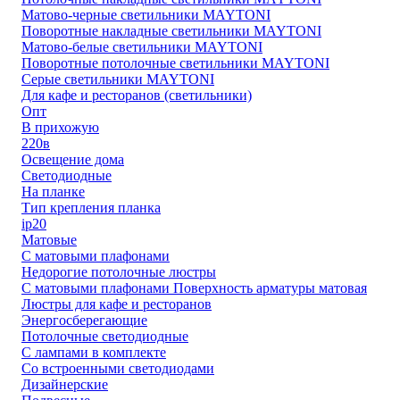
Матово-черные светильники MAYTONI
Поворотные накладные светильники MAYTONI
Матово-белые светильники MAYTONI
Поворотные потолочные светильники MAYTONI
Серые светильники MAYTONI
Для кафе и ресторанов (светильники)
Опт
В прихожую
220в
Освещение дома
Светодиодные
На планке
Тип крепления планка
ip20
Матовые
С матовыми плафонами
Недорогие потолочные люстры
С матовыми плафонами Поверхность арматуры матовая
Люстры для кафе и ресторанов
Энергосберегающие
Потолочные светодиодные
С лампами в комплекте
Со встроенными светодиодами
Дизайнерские