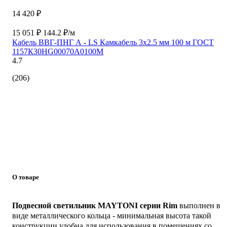
14 420 ₽
15 051 ₽
144.2 ₽/м
Кабель ВВГ-ПНГ А - LS Камкабель 3x2.5 мм 100 м ГОСТ
1157К30HG00070А0100М
4.7
(206)
О товаре
Подвесной светильник MAYTONI серии Rim
выполнен в
виде металлического кольца - минимальная высота такой
конструкции удобна для использования в помещениях со