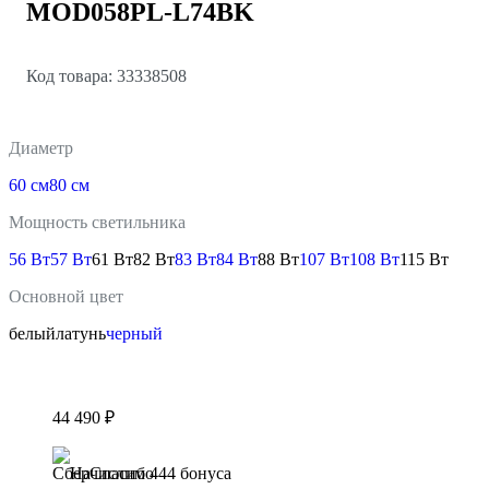
MOD058PL-L74BK
Код товара: 33338508
Диаметр
60 см
80 см
Мощность светильника
56 Вт
57 Вт
61 Вт
82 Вт
83 Вт
84 Вт
88 Вт
107 Вт
108 Вт
115 Вт
Основной цвет
белый
латунь
черный
44 490 ₽
Начислим 444 бонуса