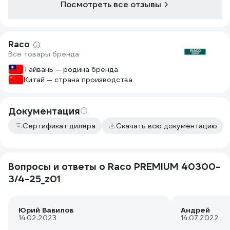
стоит купить фирменные
Посмотреть все отзывы
Этот шланг и
быстросъёмы. Качество шланга
магистральны
отличное он не перегибается от
участке вдол
слова совсем. На катушку увы не
через перехо
Raco
получилось его намотать, радиус
дюймовый , с
Все товары бренда
кольца получается большой.
участку. Пол
с одним шлан
Тайвань — родина бренда
Китай — страна производства
Документация
Сертификат дилера
Скачать всю документацию
Вопросы и ответы о Raco PREMIUM 40300-
3/4-25_z01
Юрий Вавилов
Андрей
14.02.2023
14.07.2022