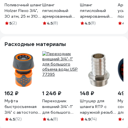
Поливочный шланг
Шланг
Шланг
Арми
Holzer Flexo 3/4",
пятислойный
пятислойный
усил
30 атм, 25 м 310-
армированный
армированный
поли
119
НОВЭМ ЛапотОК
НОВЭМ ЛапотОК
Вихр
5
(2)
4.5
(8)
4.5
(8)
4.
ЭКО ПВХ, 3/4 50м,
ЭКО ПВХ, 3/4 40м,
ПВХ,
красный
красный
четы
ЛПТЭКО_3/4_красный_50
ЛПТЭКО_3/4_красный_4
3/4",
Расходные материалы
162 ₽
1 246 ₽
148 ₽
49 
Муфта
Переходник
Штуцер для
Муф
быстросъемная
внешний 3/4"-1"
шланга RTP с
соед
3/4" с автостопом
для большого
наружной резьбой
для 
STARTUL ST6016-
объема воды USP
G 20х3/4 25157
OXCR
4.5
(12)
4.4
(8)
4.9
(14)
4.
4-3/4
77395
3903