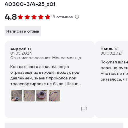
40300-3/4-25_z01
4.8
18 отзывов
Написать отзыв
Андрей С.
Наиль Б.
01.05.2024
30.08.2021
Опыт использования: Менее месяца
Покупал шлан
Концы шланга запаяны, когда
реально очен
отрезаешь их выходит воздух под
мнется, не п
давлением, значит проколов при
оказалось, чт
транспортировке не было. Шланг
таким шланго
довольно таки тяжёлый, для полива
удобно - шла
лучше взять 1/2 дюйма. Мне
моя непроду
необходимо такое сечение для
шлангу 5 звез
строительства пролива песка и
докупил друг
1
набора в ёмкости. Фитинги новые
https://www.v
гринда на него налезли но сразу
5-slojnyj-sh
начали пропускать, так что думаю
235001-1508