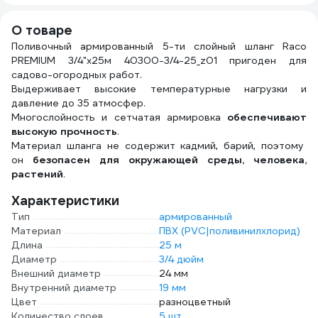
О товаре
Поливочный армированный 5-ти слойный шланг Raco
PREMIUM 3/4"x25м 40300-3/4-25_z01 пригоден для
садово-огородных работ.
Выдерживает высокие температурные нагрузки и
давление до 35 атмосфер.
Многослойность и сетчатая армировка
обеспечивают
высокую прочность
.
Материал шланга не содержит кадмий, барий, поэтому
он
безопасен для окружающей среды, человека,
растений
.
Характеристики
Тип
армированный
Материал
ПВХ (PVC|поливинилхлорид)
Длина
25 м
Диаметр
3/4 дюйм
Внешний диаметр
24 мм
Внутренний диаметр
19 мм
Цвет
разноцветный
Количество слоев
5 шт