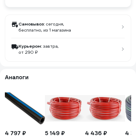
Самовывоз:
сегодня,
бесплатно
, из 1 магазина
Курьером:
завтра,
от 290 ₽
Аналоги
4 797 ₽
5 149 ₽
4 436 ₽
4 3