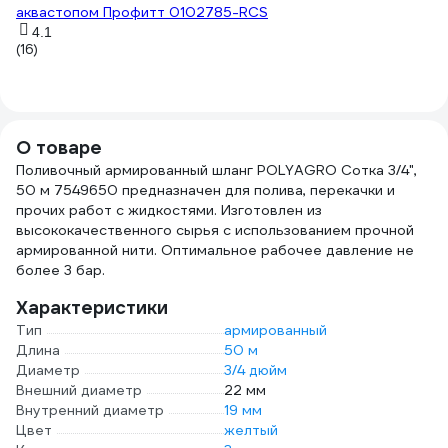
аквастопом Профитт 0102785-RCS
U
4.1
(16)
(8
О товаре
Поливочный армированный шланг POLYAGRO Сотка 3/4",
50 м 7549650 предназначен для полива, перекачки и
прочих работ с жидкостями. Изготовлен из
высококачественного сырья с использованием прочной
армированной нити. Оптимальное рабочее давление не
более 3 бар.
Характеристики
Тип
армированный
Длина
50 м
Диаметр
3/4 дюйм
Внешний диаметр
22 мм
Внутренний диаметр
19 мм
Цвет
желтый