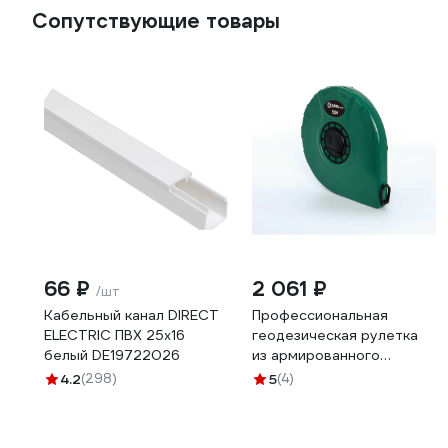
Сопутствующие товары
66 ₽
2 061 ₽
/шт
Кабельный канал DIRECT
Профессиональная
ELECTRIC ПВХ 25x16
геодезическая рулетка
белый DE19722026
из армированного
стекловолокна SATA
4.2
(298)
5
(4)
91363B 50м/13мм для
геодезии