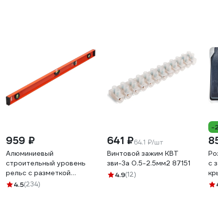
-
959 ₽
641 ₽
8
64.1 ₽/шт
Алюминиевый
Винтовой зажим КВТ
Ро
строительный уровень
зви-3а 0.5-2.5мм2 87151
с 
рельс с разметкой
кр
4.9
(12)
1000мм Gigant SL1000
ФС
4.5
(234)
54