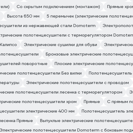
ели)
Со скрытым подключением (монтажом)
Прямые хро
Высота 650 мм
5 перемычек (электрические полотенце
есушители из нержавеющей стали Domoterm
Электрополо
трические полотенцесушители с терморегулятором Domote
Калипсо
Электрические сушилки для обуви
Электрическ
олотенцесушители
Бронзовые электрические полотенцесуш
сушителей поворотные
Плоские электрические полотенцес
ические полотенцесушители Без вилки
Полотенцесушитель 
мпературы
Электрические полотенцесушители с проводом
ческие полотенцесушители лесенка с терморегулятором
Э
трические полотенцесушители хром
Прямые
С прямым п
цесушители электрические 400 мм
Полотенцесушитель эле
лесенка Прямые
Выпуклые электрические полотенцесушите
Электрические полотенцесушители Domoterm с боковым под