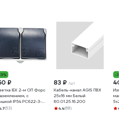
23%
-3%
50 ₽
83 ₽
401 
/шт
зетка IEK 2-м ОП Форс
Кабель-канал AGIS ПВХ
Измери
заземлением, с
25x16 мм Белый
магнит
ышкой IP54 РСб22-3-
60.01.25.16.200
5x25м
р ИЭК ERS22-K03-16-
4.7
(53)
4.4
(68)
4.5
(2
-DC