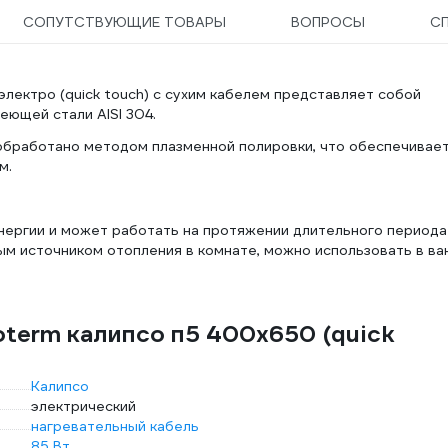
СОПУТСТВУЮЩИЕ ТОВАРЫ
ВОПРОСЫ
С
ектро (quick touch) с сухим кабелем представляет собой
ющей стали AISI 304.
 обработано методом плазменной полировки, что обеспечивае
м.
ергии и может работать на протяжении длительного периода
ым источником отопления в комнате, можно использовать в ва
term калипсо п5 400x650 (quick
Калипсо
электрический
нагревательный кабель
85 Вт