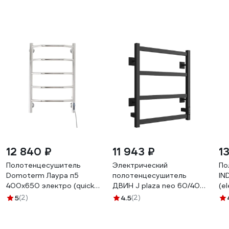
12 840 ₽
11 943 ₽
1
Полотенцесушитель
Электрический
По
Domoterm Лаура п5
полотенцесушитель
IN
400x650 электро (quick
ДВИН J plaza neo 60/40 К
(e
touch) 4670030728067
диммер, квадрат, черный
40
5
(2)
4.5
(2)
матовый 4657763754686