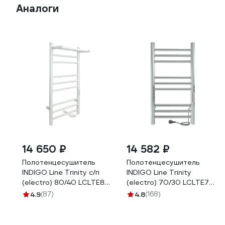
Аналоги
14 650 ₽
14 582 ₽
Полотенцесушитель
Полотенцесушитель
INDIGO Line Trinity с/п
INDIGO Line Trinity
(electro) 80/40 LСLTE80-
(electro) 70/30 LСLTE70-
40PWMRt
30Rt
4.9
(87)
4.8
(168)