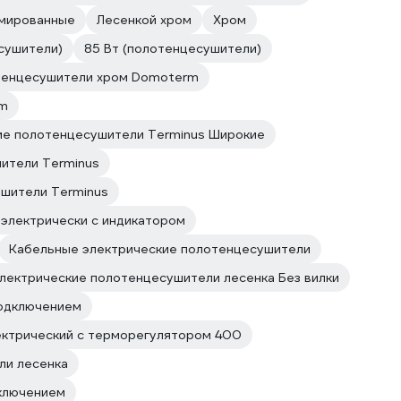
мированные
Лесенкой хром
Хром
сушители)
85 Вт (полотенцесушители)
тенцесушители хром Domoterm
rm
ие полотенцесушители Terminus Широкие
ители Terminus
ушители Terminus
электрически с индикатором
Кабельные электрические полотенцесушители
лектрические полотенцесушители лесенка Без вилки
одключением
ктрический с терморегулятором 400
ли лесенка
ключением