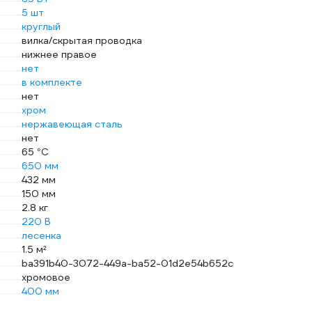
5 шт
круглый
вилка/скрытая проводка
нижнее правое
нет
в комплекте
нет
хром
нержавеющая сталь
нет
65 °С
650 мм
432 мм
150 мм
2.8 кг
220 В
лесенка
1.5 м²
ba391b40-3072-449a-ba52-01d2e54b652c
хромовое
400 мм