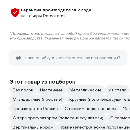
Гарантия производителя 2 года
на товары Domoterm
*Производитель оставляет за собой право без уведомления ди
его производства. Указанная информация не является публичн
Нашли ошибку в характеристиках или описании?
Этот товар из подборок
Без полок
Настенные
Металлические
Из стали
Стандартные (простые)
Круглые (полотенцесушител
Производство Россия
С нижним подключением
Ма
С терморегулятором (полотенцесушители)
С термор
Вертикальные хром
Узкие (электрические полотенце