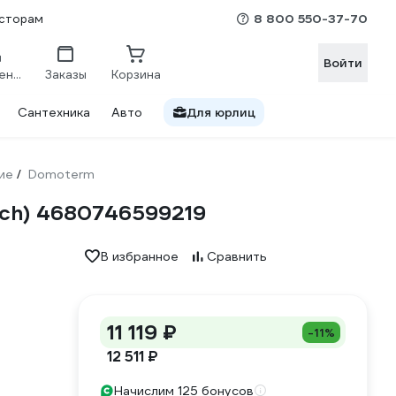
8 800 550-37-70
сторам
Войти
Сравнение
Заказы
Корзина
Сантехника
Авто
Для юрлиц
ие
Domoterm
/
uch) 4680746599219
В избранное
Сравнить
11 119 ₽
-11%
12 511 ₽
Начислим 125 бонусов