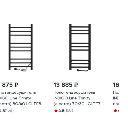
3 875 ₽
13 885 ₽
16 7
лотенцесушитель
Полотенцесушитель
Полоте
DIGO Line Trinity
INDIGO Line Trinity
INDIGO 
lectro) 80/40 LСLTE80-
(electro) 70/30 LСLTE70-
полкой 
BRRt
30BRRt
LСLTE
4.8
(168)
4.8
(168)
4.9
(8