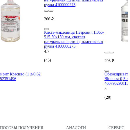
266 ₽
Кисть-макловица Петрович П065-
515 50х150 мм, светлая
натуральная щетина, пластиковая
ручка 4100000275
4.7
(45)
296 ₽
пирит Красиво (1 л/0,62
Обезжиривате
152351496
Bitumast 0,5 л/
460795290113
5
(20)
СПОСОБЫ ПОЛУЧЕНИЯ
АНАЛОГИ
СЕРВИС