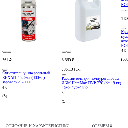
1 9
Кра
кух
акв
КС
4.9
(30
361 ₽
6 369 ₽
796.13 ₽/кг
Очиститель универсальный
REXANT 520мл (400мл),
Разбавитель для полиуретановых
аэрозоль 85-0002
ЛКМ HardMax ПУР 230 (бан 8 кг)
4.6
4690417091850
5
(8)
(5)
ОПИСАНИЕ И ХАРАКТЕРИСТИКИ
ОТЗЫВЫ
8