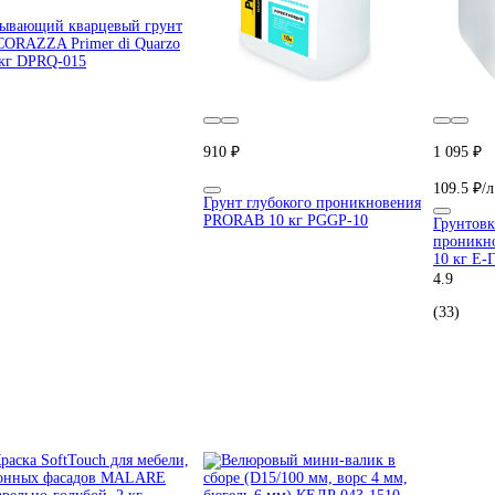
ывающий кварцевый грунт
ORAZZA Primer di Quarzo
 кг DPRQ-015
910 ₽
1 095 ₽
109.5 ₽/л
Грунт глубокого проникновения
PRORAB 10 кг PGGP-10
Грунтовк
проникн
10 кг E-
4.9
(33)