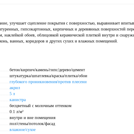
вание, улучшает сцепление покрытия с поверхностью, выравнивает впит
атуренных, гипсокартонных, кирпичных и деревянных поверхностей пер
, наклейкой обоев, облицовкой керамической плиткой внутри и снаруж
ь, ванных, коридоров и других сухих и влажных помещений.
бетон/кирпич/камень/гипс/дерево/цемент
штукатурка/шпатлевка/краска/плитка/обои
глубокого проникновения/против плесени
акрил
5 л
канистра
бесцветный с молочным оттенком
0.1 л/м²
внутри и вне помещения
пол/стены/потолок/фасад
влажное/сухое