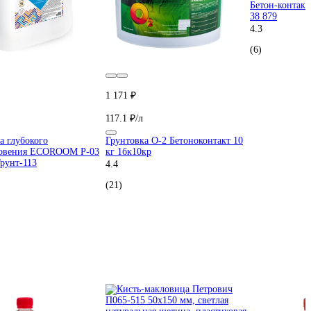
Бетон-контак
38 879
4.3
(6)
1 171 ₽
117.1 ₽/л
а глубокого
Грунтовка О-2 Бетоноконтакт 10
овения ECOROOM P-03
кг 1бк10кр
Грунт-113
4.4
(21)