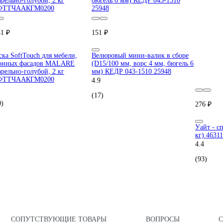
81 ₽
151 ₽
ска SoftTouch для мебели,
Велюровый мини-валик в сборе
онных фасадов MALARE
(D15/100 мм, ворс 4 мм, бюгель 6
арельно-голубой, 2 кг
мм) КЕДР 043-1510 25948
ФТТЧААКГМ0200
4.9
(17)
0)
276 ₽
Уайт - с
кг) 4631
4.4
(93)
СОПУТСТВУЮЩИЕ ТОВАРЫ
ВОПРОСЫ