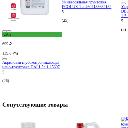
Универсальная грунтовка
ECOLUX 1 л 4607133682132
Укр
DEC
5
1.5
(25)
5
(5)
-29%
699 ₽
139.8 ₽/л
Акриловая глубокопроникающая
нано-грунтовка DALI 5л 1 15697
5
(26)
Сопутствующие товары