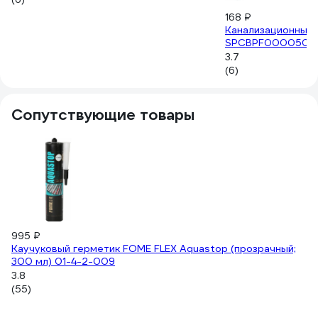
168 ₽
Канализационный 
SPCBPF000050
3.7
(6)
Сопутствующие товары
995 ₽
12
Каучуковый герметик FOME FLEX Aquastop (прозрачный;
Тр
300 мл) 01-4-2-009
1
3.8
4.
(55)
(8