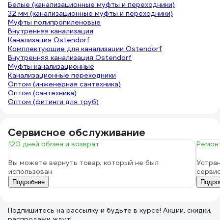
Белые (канализационные муфты и переходники)
32 мм (канализационные муфты и переходники)
Муфты полипропиленовые
Внутренняя канализация
Канализация Ostendorf
Комплектующие для канализации Ostendorf
Внутренняя канализация Ostendorf
Муфты канализационные
Канализационные переходники
Оптом (инженерная сантехника)
Оптом (сантехника)
Оптом (фитинги для труб)
Сервисное обслуживание
120 дней обмен и возврат
Ремонт
Вы можете вернуть товар, который не был
Устран
использован
серви
Подробнее
Подро
Подпишитесь
на рассылку
и будьте в курсе! Акции, скидки,
распродажи ждут!