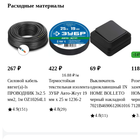
Расходные материалы
-14
267 ₽
422 ₽
69 ₽
118
16.88 ₽/м
Силовой кабель
Термостойкая
Выключатель
Розе
ввгнг(a)-ls
текстильная изолента
одноклавишный IN
зазе
ПРОВОДНИК 3x2.5
ЗУБР Авто-Жгут 19
HOME BOLLETO
HOM
мм2, 1м OZ10264L1
мм х 25 м 1236-2
черный накладной
черн
7021B4690612061016
7128
4.9
(151)
4.8
(29)
4.8
(11)
3.