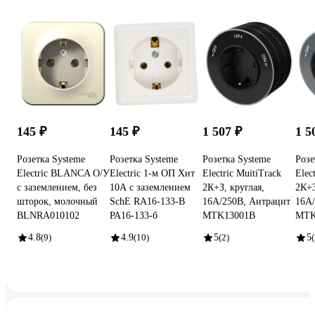
145 ₽
145 ₽
1 507 ₽
1 5
Розетка Systeme
Розетка Systeme
Розетка Systeme
Розе
Electric BLANCA О/У
Electric 1-м ОП Хит
Electric MuitiTrack
Elec
с заземлением, без
10А с заземлением
2К+З, круглая,
2К+З
шторок, молочный
SchE RA16-133-B
16А/250В, Антрацит
16А/
BLNRA010102
РА16-133-б
MTK13001B
MTK
4.8
(9)
4.9
(10)
5
(2)
5
(