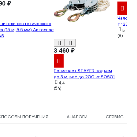
90 ₽
Чалочный
нитель синтетического
т 123155
а (15 м; 5.5 мм) Автоспас
5
45
(8)
3 460 ₽
Полиспаст STAYER подъем
до 3 м, вес до 200 кг 50501
4.4
(54)
СПОСОБЫ ПОЛУЧЕНИЯ
АНАЛОГИ
СЕРВИС