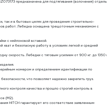
SZ073173 предназначена для подтягивания (волочения) отдел
, так и в бытовых целях для проведения строительно-
зов работ. Лебедка оснащена трещоточным механизмом с
йки с нейлоновой вставкой.
й хват и безопасную работу в условиях легкой и средней
одну скорость. Лебедки с тяговым усилием от 900 кг. до 1350 к
изделия.
 серийным номером и определением идентификации по
 безопасности, что позволяет надежно закрепить груз.
лного контроля качества и прошло строгий контроль в
.
се (М2).
пания HITCH гарантирует его соответствие заявленным