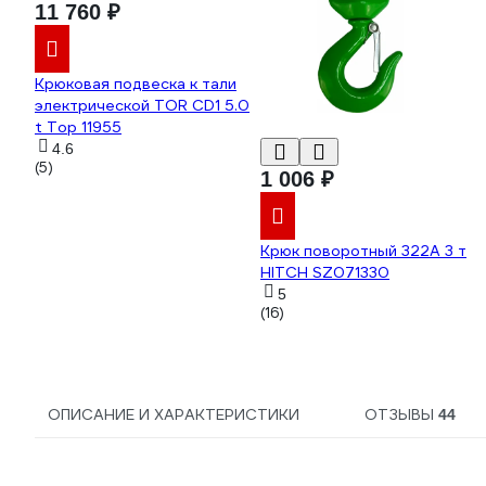
11 760 ₽
Крюковая подвеска к тали
электрической TOR CD1 5.0
t Тор 11955
4.6
(5)
1 006 ₽
Крюк поворотный 322А 3 т
HITCH SZ071330
5
(16)
ОПИСАНИЕ И ХАРАКТЕРИСТИКИ
ОТЗЫВЫ
44