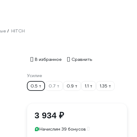
ные
HITCH
/
В избранное
Сравнить
Усилие
0.5 т
0.7 т
0.9 т
1.1 т
1.35 т
3 934 ₽
Начислим 39 бонусов