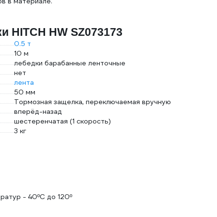
в в материале.
ки HITCH HW SZ073173
0.5 т
10 м
лебедки барабанные ленточные
нет
лента
50 мм
Тормозная защелка, переключаемая вручную
вперёд-назад
шестеренчатая (1 скорость)
3 кг
ратур - 40ºС до 120º