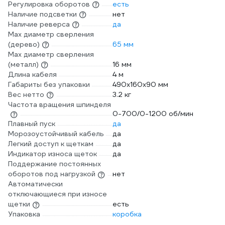
Регулировка оборотов
есть
Наличие подсветки
нет
Наличие реверса
да
Мах диаметр сверления
(дерево)
65 мм
Max диаметр сверления
(металл)
16 мм
Длина кабеля
4 м
Габариты без упаковки
490х160х90 мм
Вес нетто
3.2 кг
Частота вращения шпинделя
0-700/0-1200 об/мин
Плавный пуск
да
Морозоустойчивый кабель
да
Легкий доступ к щеткам
да
Индикатор износа щеток
да
Поддержание постоянных
оборотов под нагрузкой
нет
Автоматически
отключающиеся при износе
щетки
есть
Упаковка
коробка