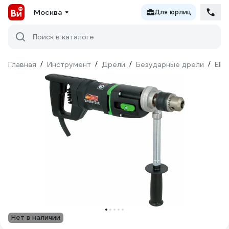
Москва
Для юрлиц
Поиск в каталоге
Главная
/
Инструмент
/
Дрели
/
Безударные дрели
/
EIB
Нет в наличии