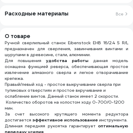
Расходные материалы
Все
О товаре
Ручной сверлильный станок Eibenstock EHB 16/2.4 S R/L
предназначен для сверления, завинчивания винтами и
шурупами в древесине, стали, алюминии.
Для повышения
удобства работы
данная модель
оснащена функцией реверса, обеспечивающая простое
извлечение алмазного сверла и легкое отворачивание
крепежа.
Правый/левый ход - простое выкручивание сверла при
тупиковых отверстиях и простое вкручивание и
ослабление винтов. Данный станок имеет 2 скорости.
Количество оборотов на холостом ходу 0-700/0-1200
мин.
За счет высокого крутящего момента редуктора
достигается
эффективное использование
инструмента.
Длинная передняя рукоятка гарантирует
оптимальную
передачу усилия
.