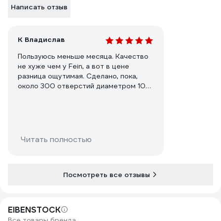
Написать отзыв
К Владислав
Пользуюсь меньше месяца. Качество
не хуже чем у Fein, а вот в цене
разница ощутимая. Сделано, пока,
около 300 отверстий диаметром 10-
12мм в черняге...Проблем не вызывает.
Совершенно не перегревается. Запас
мощности- за глаза!!! Да и просто
приятно держать в руках.
Читать полностью
Посмотреть все отзывы
EIBENSTOCK
Все товары бренда