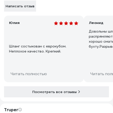
Написать отзыв
Юлия
Леонид
Довольны шла
распрямляютс
хорошо смат
Шланг состыкован с еврокубом.
бухту.Разрыв
Неплохое качество. Крепкий.
нет за неско
Покупаю втор
рекомендую.
Читать полностью
Читать пол
Посмотреть все отзывы
Truper