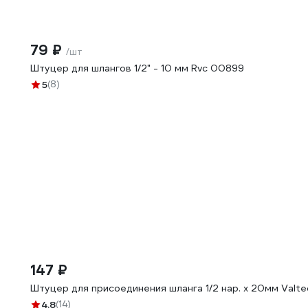
79 ₽
/шт
Штуцер для шлангов 1/2" - 10 мм Rvc 00899
5
(8)
147 ₽
Штуцер для присоединения шланга 1/2 нар. х 20мм Valt
4.8
(14)