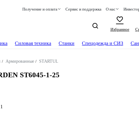
Получение и оплата
Сервис и поддержка
О нас
Инвесто
Избранное
С
ика
Силовая техника
Станки
Спецодежда и СИЗ
Сан
и
/
Армированные
/
STARTUL
RDEN ST6045-1-25