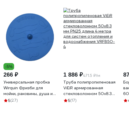
-5%
266 ₽
1 886 ₽
8
471.5 ₽/м
Универсальная пробка
Труба полипропиленовая
Бо
Wirquin Фризби для
ViEiR армированная
ва
мойки, раковины, душа и
стекловолокном 50x8.3
60
ванной 30717574
мм PN25 длина 4 метра
(27)
(17)
5
5
для систем отопления и
водоснабжения VRFB50-
4