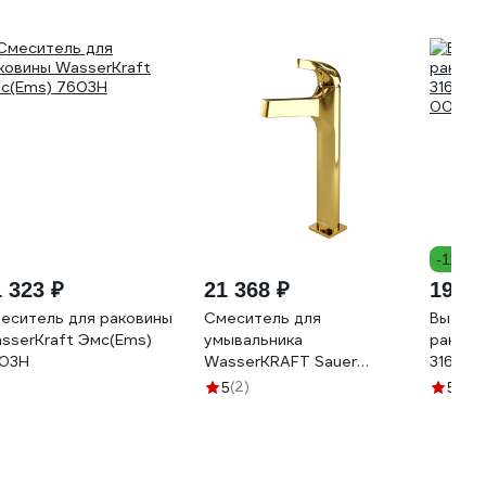
-11%
 323 ₽
21 368 ₽
19 75
еситель для раковины
Смеситель для
Высоки
sserKraft Эмс(Ems)
умывальника
раков
03H
WasserKRAFT Sauer
316080
7103H
00000
(2)
(5)
5
5