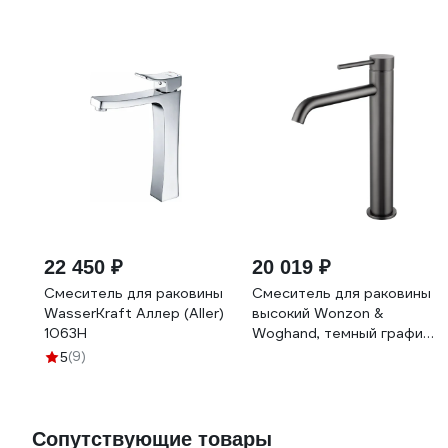
22 450 ₽
20 019 ₽
Смеситель для раковины
Смеситель для раковины
WasserKraft Аллер (Aller)
высокий Wonzon &
1063H
Woghand, темный графит
WW-88239017-BGM
(9)
5
Сопутствующие товары