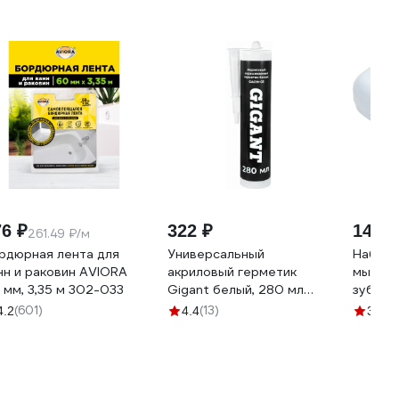
76 ₽
322 ₽
147 ₽
261.49 ₽/м
рдюрная лента для
Универсальный
Набор 
нн и раковин AVIORA
акриловый герметик
мыльни
 мм, 3,35 м 302-033
Gigant белый, 280 мл
зубной
GAGW-03
Мульти
(601)
(13)
(4
4.2
4.4
3.5
MPG46