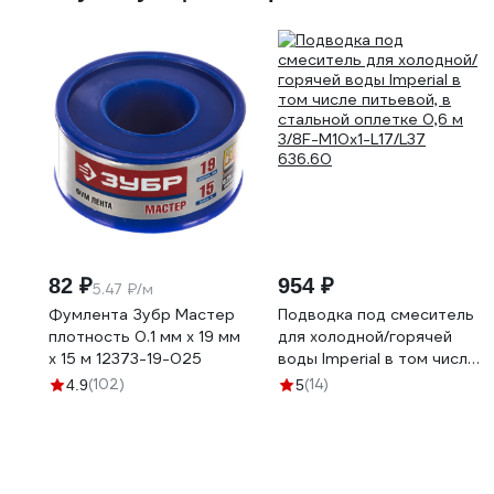
82 ₽
954 ₽
5.47 ₽/м
Фумлента Зубр Мастер
Подводка под смеситель
плотность 0.1 мм х 19 мм
для холодной/горячей
х 15 м 12373-19-025
воды Imperial в том числе
питьевой, в стальной
(102)
(14)
4.9
5
оплетке 0,6 м 3/8F-
M10x1-L17/L37 636.60