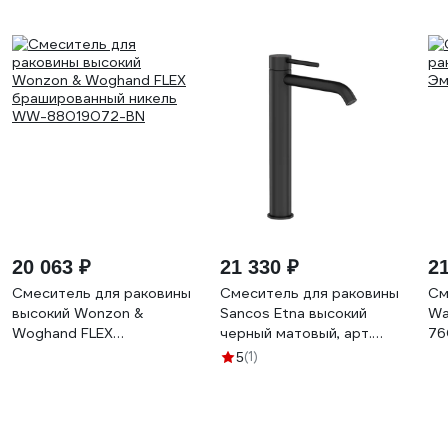
20 063 ₽
21 330 ₽
21
Смеситель для раковины
Смеситель для раковины
См
высокий Wonzon &
Sancos Etna высокий
Wa
Woghand FLEX
черный матовый, арт.
76
брашированный никель
SC9002MB
(1)
5
WW-88019072-BN