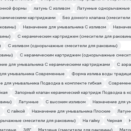
онной формы
латунь С изливом
Латунные однорычажные
ерамическими картриджами
Без донного клапана (смесители
ковины)
Назначение для умывальника С изливом
Назначе
вины)
С керамическим картриджем (смесители для раковин
)
С изливом (однорычажные смесители для раковины)
овины)
С керамическим картриджем (однорычажные смесит
ние для умывальника С керамическими картриджами
С аэр
 для умывальника Современные
Форма излива воды традици
е для умывальника Подводка в комплекте гибкая
Современн
бкая
Запорный клапан керамический картридж Подводка в к
овины)
Латунные
С высоким изливом
Назначение для у
С гайкой
Назначение для умывальника Плоские
Латун
орычажные смесители для раковины)
На гайку
Черная
матовые
3/8"
Матовые (смесители для раковины)
Мато