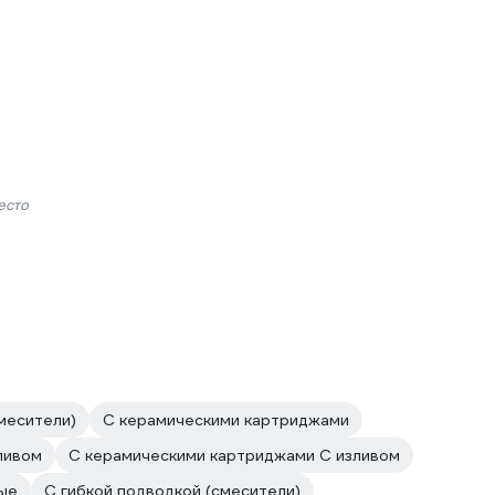
есто
месители)
С керамическими картриджами
ливом
С керамическими картриджами С изливом
ые
С гибкой подводкой (смесители)