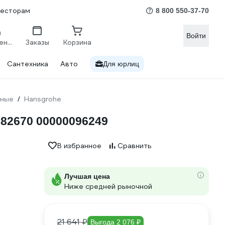
весторам
8 800 550-37-70
Войти
Сравнение
Заказы
Корзина
Сантехника
Авто
Для юрлиц
жные
Hansgrohe
/
582670 00000096249
В избранное
Сравнить
Лучшая цена
Ниже средней рыночной
21 641 ₽
Выгода 2 076 ₽