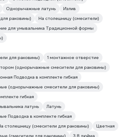
Однорычажные латунь
Излив
 для раковины)
На столешницу (смесители)
ние для умывальника Традиционной формы
ы)
ели для раковины)
1 монтажное отверстие
атором (однорычажные смесители для раковины)
онная Подводка в комплекте гибкая
ые (однорычажные смесители для раковины)
омплекте гибкая
мывальника латунь
Латунь
ные Подводка в комплекте гибкая
На столешницу (смесители для раковины)
Цветная
вые (смесители для раковины)
3 8 дюйма