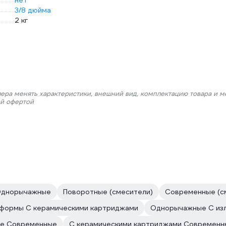
нет
3/8 дюйма
2 кг
лера менять характеристики, внешний вид, комплектацию товара и м
ой офертой
днорычажные
Поворотные (смесители)
Современные (с
формы С керамическими картриджами
Однорычажные С из
е Современные
С керамическими картриджами Современн