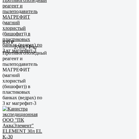
830 ₽
276.67 ₽/кг
Противогололёдный
реагент и
пылеподавитель
МАГРЕФИТ
(магний
хлористый
(бишофит)) в
пластиковых
банках (ведрах) по
3 кг магрефит-3