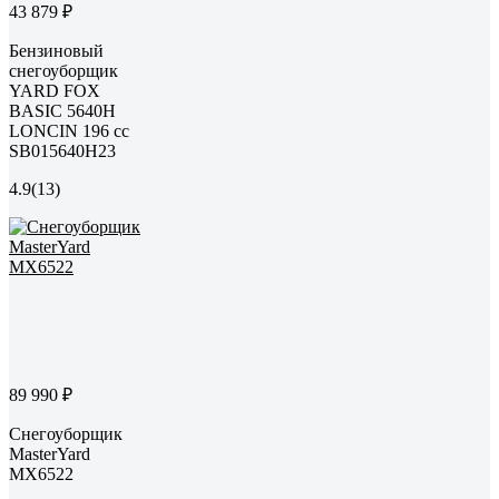
43 879 ₽
Бензиновый
снегоуборщик
YARD FOX
BASIC 5640H
LONCIN 196 сс
SB015640H23
4.9
(13)
89 990 ₽
Снегоуборщик
MasterYard
MX6522