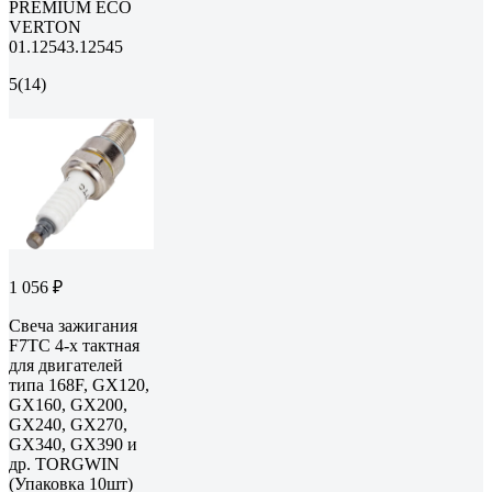
PREMIUM ECO
VERTON
01.12543.12545
5
(14)
1 056 ₽
Свеча зажигания
F7TC 4-х тактная
для двигателей
типа 168F, GX120,
GX160, GX200,
GX240, GX270,
GX340, GX390 и
др. TORGWIN
(Упаковка 10шт)