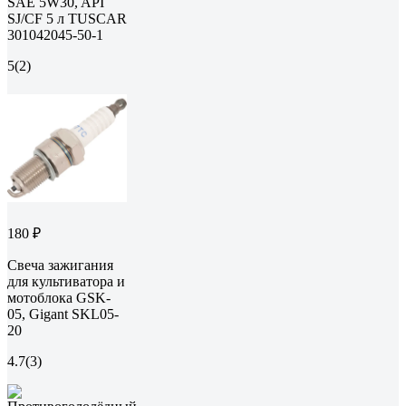
SAE 5W30, API
SJ/CF 5 л TUSCAR
301042045-50-1
5
(2)
180 ₽
Свеча зажигания
для культиватора и
мотоблока GSK-
05, Gigant SKL05-
20
4.7
(3)