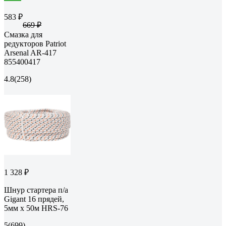
583 ₽
669 ₽
Смазка для
редукторов Patriot
Arsenal AR-417
855400417
4.8
(258)
1 328 ₽
Шнур стартера п/а
Gigant 16 прядей,
5мм x 50м HRS-76
5
(699)