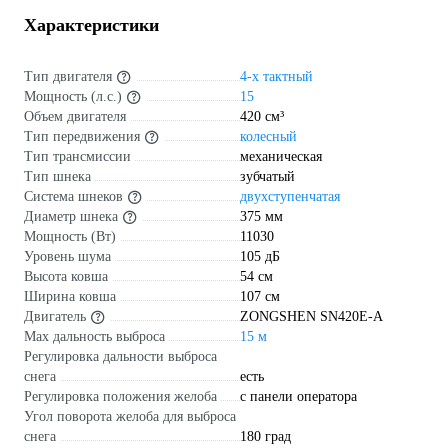
Характеристики
Тип двигателя
4-х тактный
Мощность (л.с.)
15
Объем двигателя
420 см³
Тип передвижения
колесный
Тип трансмиссии
механическая
Тип шнека
зубчатый
Система шнеков
двухступенчатая
Диаметр шнека
375 мм
Мощность (Вт)
11030
Уровень шума
105 дБ
Высота ковша
54 см
Ширина ковша
107 см
Двигатель
ZONGSHEN SN420E-A
Max дальность выброса
15 м
Регулировка дальности выброса
снега
есть
Регулировка положения желоба
с панели оператора
Угол поворота желоба для выброса
снега
180 град