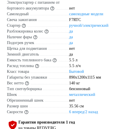
Электростартер с питанием от
бортового аккумулятора
нет
Самоходный
самоходные модели
Свеча зажигания
F7RTC
Стартер
ручной/электрический
Разблокировка колес
да
Наличие фары
да
Подогрев ручек
да
Щетка для подметания
нет
Зимний двигатель
да
Емкость топливного бака
5.5 л
Расход топлива
5.5 л/ч
Класс товара
Бытовой
Габариты без упаковки
890х1200х1115 мм
Вес нетто
140 кг
Тип снегоуборщика
бензиновый
Шнек
металлический
Обрезиненный шнек
нет
Размер шин
35.56 см
Скорости
6 вперед/2 назад
Гарантия производителя 1 год
на товары REDVERG