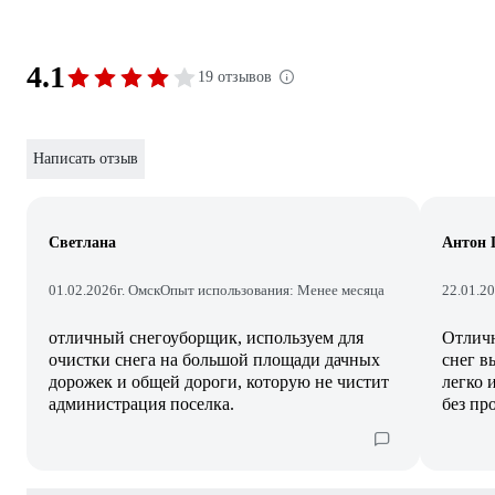
4.1
19 отзывов
Написать отзыв
Светлана
Антон 
01.02.2026
г. Омск
Опыт использования: Менее месяца
22.01.2
отличный снегоуборщик, используем для
Отличн
очистки снега на большой площади дачных
снег в
дорожек и общей дороги, которую не чистит
легко 
администрация поселка.
без пр