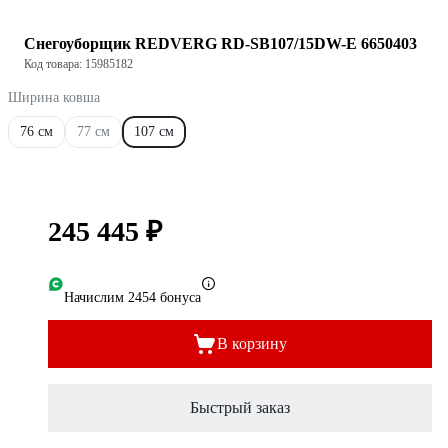
Снегоуборщик REDVERG RD-SB107/15DW-E 6650403
Код товара: 15985182
Ширина ковша
76 см
77 см
107 см
245 445 ₽
Начислим 2454 бонуса
В корзину
Быстрый заказ