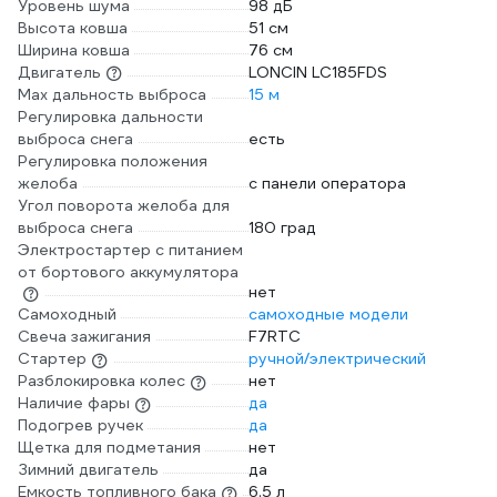
Уровень шума
98 дБ
Высота ковша
51 см
Ширина ковша
76 см
Двигатель
LONCIN LC185FDS
Max дальность выброса
15 м
Регулировка дальности
выброса снега
есть
Регулировка положения
желоба
с панели оператора
Угол поворота желоба для
выброса снега
180 град
Электростартер с питанием
от бортового аккумулятора
нет
Самоходный
самоходные модели
Свеча зажигания
F7RTC
Стартер
ручной/электрический
Разблокировка колес
нет
Наличие фары
да
Подогрев ручек
да
Щетка для подметания
нет
Зимний двигатель
да
Емкость топливного бака
6.5 л