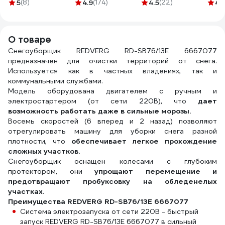
шт REDVERG
4Т ARCTIC (1 л)
REDVERG 6616015
6538
5
(8)
4.9
(174)
4.5
(22)
4.
6620655
PATRIOT
850030100
О товаре
Снегоуборщик REDVERG RD-SB76/13E 6667077
предназначен для очистки территорий от снега.
Используется как в частных владениях, так и
коммунальными службами.
Модель оборудована двигателем с ручным и
электростартером (от сети 220В), что
дает
возможность работать даже в сильные морозы.
Восемь скоростей (6 вперед и 2 назад) позволяют
отрегулировать машину для уборки снега разной
плотности, что
обеспечивает легкое прохождение
сложных участков.
Снегоуборщик оснащен колесами с глубоким
протектором, они
упрощают перемещение и
предотвращают пробуксовку на обледенелых
участках.
Преимущества REDVERG RD-SB76/13E 6667077
Система электрозапуска от сети 220В - быстрый
запуск REDVERG RD-SB76/13E 6667077 в сильный