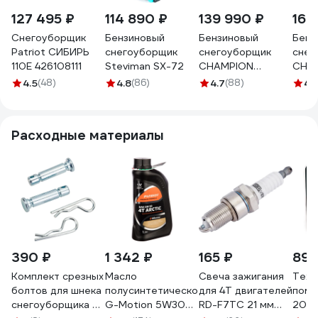
127 495 ₽
114 890 ₽
139 990 ₽
169
Снегоуборщик
Бензиновый
Бензиновый
Бенз
Patriot СИБИРЬ
снегоуборщик
снегоуборщик
снег
110Е 426108111
Steviman SX-72
CHAMPION
CHA
ST1170E
ST13
4.5
(48)
4.8
(86)
4.7
(88)
4.
Расходные материалы
390 ₽
1 342 ₽
165 ₽
899
Комплект срезных
Масло
Свеча зажигания
Техн
болтов для шнека
полусинтетическое
для 4Т двигателей
помо
снегоуборщика 2
G-Motion 5W30
RD-F7TC 21 мм
20 к