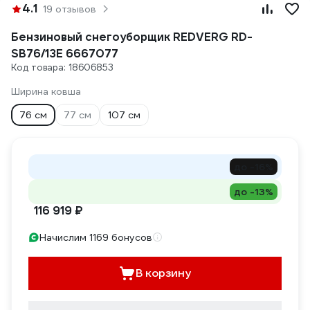
4.1
19 отзывов
Бензиновый снегоуборщик REDVERG RD-
SB76/13E 6667077
Код товара: 18606853
Ширина ковша
76 см
77 см
107 см
до -16%
до -13%
116 919 ₽
Начислим 1169 бонусов
В корзину