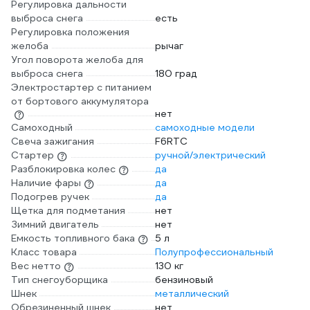
Регулировка дальности
выброса снега
есть
Регулировка положения
желоба
рычаг
Угол поворота желоба для
выброса снега
180 град
Электростартер с питанием
от бортового аккумулятора
нет
Самоходный
самоходные модели
Свеча зажигания
F6RTC
Стартер
ручной/электрический
Разблокировка колес
да
Наличие фары
да
Подогрев ручек
да
Щетка для подметания
нет
Зимний двигатель
нет
Емкость топливного бака
5 л
Класс товара
Полупрофессиональный
Вес нетто
130 кг
Тип снегоуборщика
бензиновый
Шнек
металлический
Обрезиненный шнек
нет