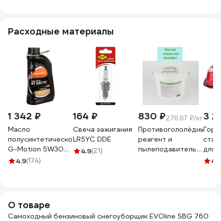
Расходные материалы
1 342 ₽
164 ₽
830 ₽
3 2
276.67 ₽/кг
Масло
Свеча зажигания
Противогололёдный
Гори
полусинтетическое
LR5YC DDE
реагент и
стал
G-Motion 5W30
пылеподавитель
для 
4.9
(21)
4Т ARCTIC (1 л)
МАГРЕФИТ
литр
4.9
(174)
4.
PATRIOT
(магний хлористый
AUTO
850030100
(бишофит)) в
500 
пластиковых
банках (ведрах) по
О товаре
3 кг магрефит-3
Самоходный бензиновый снегоуборщик EVOline SBG 760