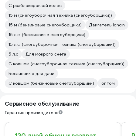
С разблокировкой колес
15 м (снегоуборочная техника (снегоуборщики))
15 м (бензиновые снегоуборщики)
Двигатель loncin
15 л.с. (бензиновые снегоуборщики)
15 л.с. (снегоуборочная техника (снегоуборщики))
5 л.с
Для мокрого снега
С ковшом (снегоуборочная техника (снегоуборщики))
Бензиновые для дачи
С ковшом (бензиновые снегоуборщики)
оптом
Сервисное обслуживание
Гарантия производителя
120 дней обмен и возврат
Р