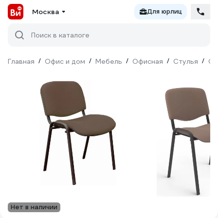
Москва
Для юрлиц
Поиск в каталоге
Главная
/
Офис и дом
/
Мебель
/
Офисная
/
Стулья
/
О
Нет в наличии