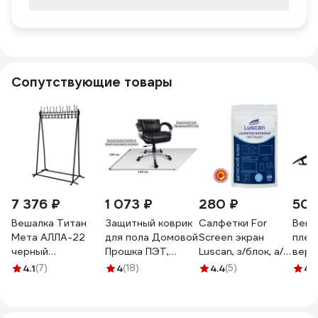
Сопутствующие товары
7 376 ₽
1 073 ₽
280 ₽
50 
Вешалка Титан
Защитный коврик
Салфетки For
Веша
Мета АЛЛА-22
для пола Домовой
Screen экран
плеч
черный
Прошка ПЭТ,
Luscan, з/блок, а/
верх
4607078082387
120x100 см
стат, 100 шт
разм
4.1
(7)
4
(18)
4.4
(5)
4.
УТ-00012399
127662
С52