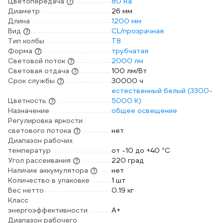
Цветопередача
80 Ra
Диаметр
26 мм
Длина
1200 мм
Вид
CL/прозрачная
Тип колбы
T8
Форма
трубчатая
Световой поток
2000 лм
Световая отдача
100 лм/Вт
Срок службы
30000 ч
естественный белый (3300-
Цветность
5000 К)
Назначение
общее освещение
Регулировка яркости
светового потока
нет
Диапазон рабочих
температур
от -10 до +40 °С
Угол рассеивания
220 град
Наличие аккумулятора
нет
Количество в упаковке
1 шт
Вес нетто
0.19 кг
Класс
энергоэффективности
A+
Диапазон рабочего