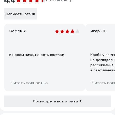
4.4
69 отзывов
Написать отзыв
Семён У.
Игорь П.
в целом ничо, но есть косячки
Колба у ламп
не доглядел, 
рассеивания 
в светильник
будет лучше,
самостоятель
Читать полностью
Читать пол
не рекомендо
Посмотреть все отзывы