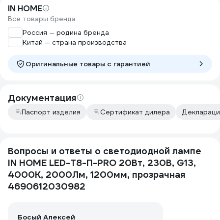
IN HOME
Все товары бренда
Россия — родина бренда
Китай — страна производства
Оригинальные товары c гарантией
Документация
Паспорт изделия
Сертификат дилера
Деклараци
Вопросы и ответы о светодиодной лампе
IN HOME LED-T8-П-PRO 20Вт, 230В, G13,
4000К, 2000Лм, 1200мм, прозрачная
4690612030982
Босый Алексей