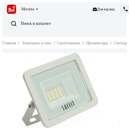
Москва
Для юрлиц
Поиск в каталоге
Главная
/
Электрика и свет
/
Светильники
/
Прожекторы
/
Светоди