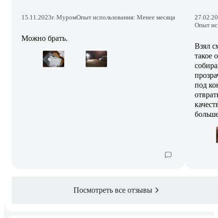
15.11.2023
г. Муром
Опыт использования: Менее месяца
27.02.2
Опыт ис
Можно брать.
Взял с
такое 
собира
прозра
под ко
отврат
качест
больше
Посмотреть все отзывы