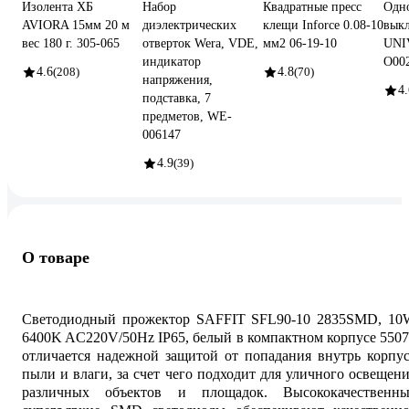
Изолента ХБ
Набор
Квадратные пресс
Одн
AVIORA 15мм 20 м
диэлектрических
клещи Inforce 0.08-10
выкл
вес 180 г. 305-065
отверток Wera, VDE,
мм2 06-19-10
UNIV
индикатор
О00
4.6
(208)
4.8
(70)
напряжения,
4.
подставка, 7
предметов, WE-
006147
4.9
(39)
О товаре
Светодиодный прожектор SAFFIT SFL90-10 2835SMD, 10
6400K AC220V/50Hz IP65, белый в компактном корпусе 550
отличается надежной защитой от попадания внутрь корпу
пыли и влаги, за счет чего подходит для уличного освещен
различных объектов и площадок. Высококачественны