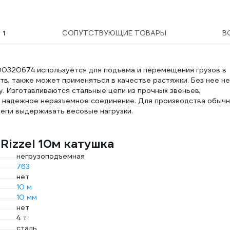
Ы
1
СОПУТСТВУЮЩИЕ ТОВАРЫ
В
000320674 используется для подъема и перемещения грузов в
тв, также может применяться в качестве растяжки. Без нее не
у. Изготавливаются стальные цепи из прочных звеньев,
я надежное неразъемное соединение. Для производства обыч
цепи выдерживать весовые нагрузки.
Rizzel 10м катушка
негрузоподъемная
763
нет
10 м
10 мм
нет
4 т
сталь