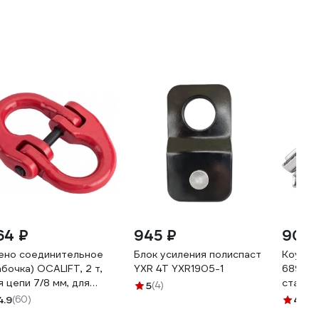
64 ₽
945 ₽
90 
ено соединительное
Блок усиления полиспаст
Коуш Е
абочка) OCALIFT, 2 т,
YXR 4Т YXR1905-1
6899, D
я цепи 7/8 мм, для
сталь, 
5
(4)
пных строп, 12323c
4.9
(60)
4.5
(11