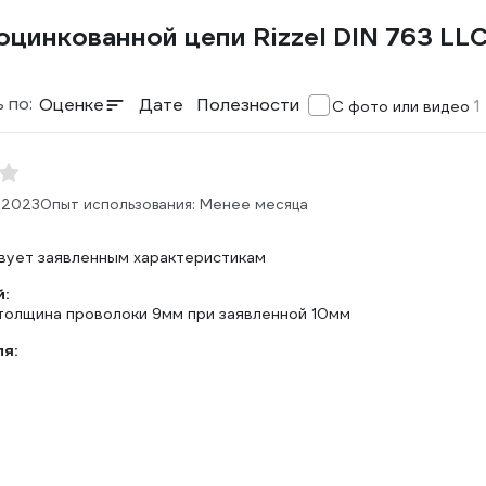
цинкованной цепи Rizzel DIN 763 LL
 по:
Оценке
Дате
Полезности
1
С фото или видео
.2023
Опыт использования: Менее месяца
вует заявленным характеристикам
:
толщина проволоки 9мм при заявленной 10мм
ля: