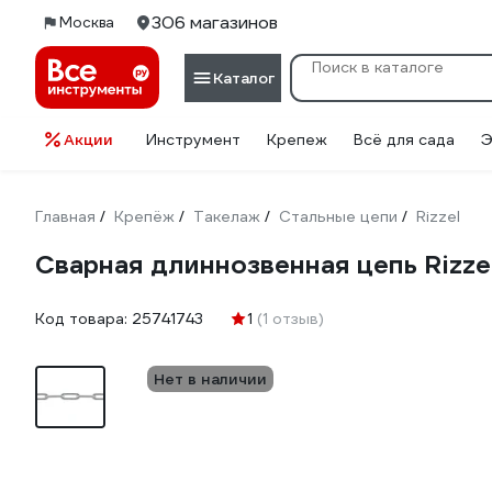
306 магазинов
Москва
Каталог
Акции
Инструмент
Крепеж
Всё для сада
Э
Главная
Крепёж
Такелаж
Стальные цепи
Rizzel
/
/
/
/
Сварная длиннозвенная цепь Rizz
Код товара:
25741743
1
(1 отзыв)
Нет в наличии