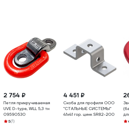
2 754 ₽
4 451 ₽
2
Петля прикручиваемая
Скоба для профиля ООО
Зв
UVE D-type, WLL 5,3 тн
"СТАЛЬНЫЕ СИСТЕМЫ"
(б
09590530
41x41 гор. цинк SR82-200
дл
це
5
(1)